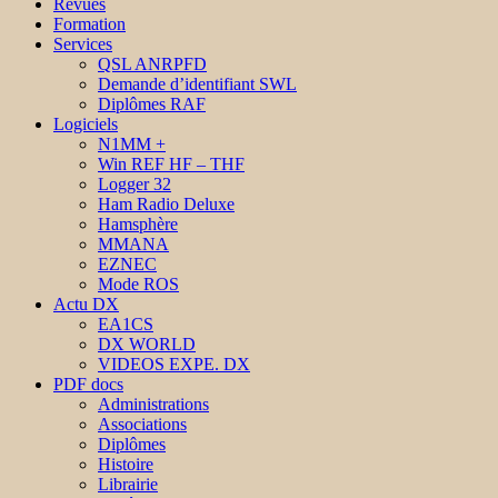
Revues
Formation
Services
QSL ANRPFD
Demande d’identifiant SWL
Diplômes RAF
Logiciels
N1MM +
Win REF HF – THF
Logger 32
Ham Radio Deluxe
Hamsphère
MMANA
EZNEC
Mode ROS
Actu DX
EA1CS
DX WORLD
VIDEOS EXPE. DX
PDF docs
Administrations
Associations
Diplômes
Histoire
Librairie