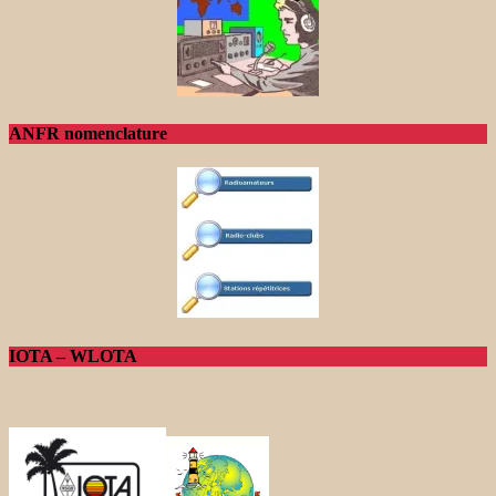
ANFR nomenclature
IOTA – WLOTA