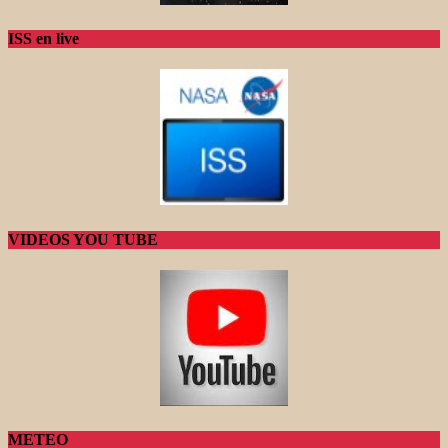
ISS en live
VIDEOS YOU TUBE
METEO