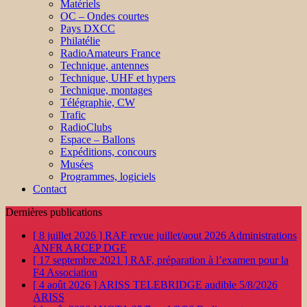
Matériels
OC – Ondes courtes
Pays DXCC
Philatélie
RadioAmateurs France
Technique, antennes
Technique, UHF et hypers
Technique, montages
Télégraphie, CW
Trafic
RadioClubs
Espace – Ballons
Expéditions, concours
Musées
Programmes, logiciels
Contact
Dernières publications
[ 8 juillet 2026 ]
RAF revue juillet/aout 2026
Administrations
ANFR ARCEP DGE
[ 17 septembre 2021 ]
RAF, préparation à l’examen pour la
F4
Association
[ 4 août 2026 ]
ARISS TELEBRIDGE audible 5/8/2026
ARISS