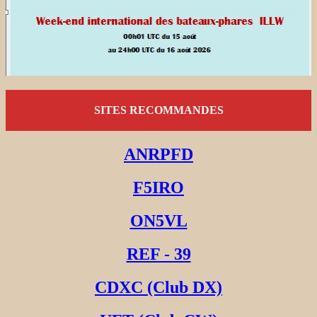
SITES RECOMMANDES
ANRPFD
F5IRO
ON5VL
REF - 39
CDXC (Club DX)