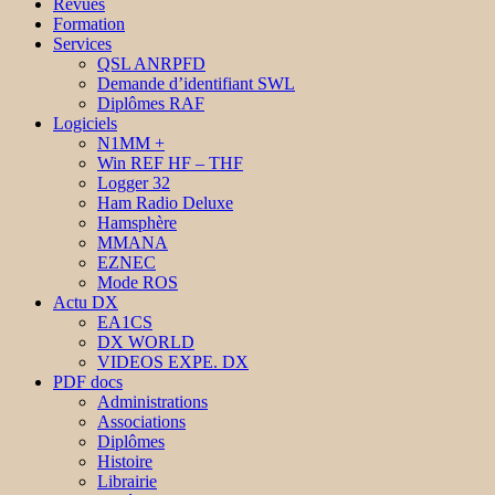
Revues
Formation
Services
QSL ANRPFD
Demande d’identifiant SWL
Diplômes RAF
Logiciels
N1MM +
Win REF HF – THF
Logger 32
Ham Radio Deluxe
Hamsphère
MMANA
EZNEC
Mode ROS
Actu DX
EA1CS
DX WORLD
VIDEOS EXPE. DX
PDF docs
Administrations
Associations
Diplômes
Histoire
Librairie