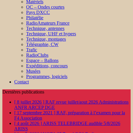
Matériels
OC – Ondes courtes
Pays DXCC
Philatélie
RadioAmateurs France
Technique, antennes
Technique, UHF et hypers
Technique, montages
Télégraphie, CW
Trafic
RadioClubs
Espace – Ballons
Expéditions, concours
Musées
Programmes, logiciels
Contact
Dernières publications
[ 8 juillet 2026 ]
RAF revue juillet/aout 2026
Administrations
ANFR ARCEP DGE
[ 17 septembre 2021 ]
RAF, préparation à l’examen pour la
F4
Association
[ 4 août 2026 ]
ARISS TELEBRIDGE audible 5/8/2026
ARISS