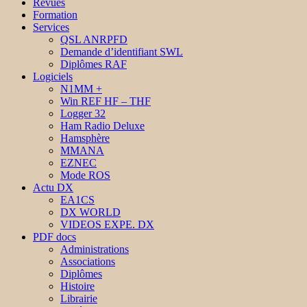
Revues
Formation
Services
QSL ANRPFD
Demande d’identifiant SWL
Diplômes RAF
Logiciels
N1MM +
Win REF HF – THF
Logger 32
Ham Radio Deluxe
Hamsphère
MMANA
EZNEC
Mode ROS
Actu DX
EA1CS
DX WORLD
VIDEOS EXPE. DX
PDF docs
Administrations
Associations
Diplômes
Histoire
Librairie