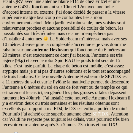
Étant QRV avec une antenne filaire FD4 de chez Fritzel et une
antenne G4ZU fonctionnant sur 10m et 12m avec une boite
d’accord interne ou externe, j’ai donc décidé de passer a la vitesse
supérieure malgré beaucoup de contraintes liés a mon
environnement actuel. Mon jardin est minuscule, mes voisins sont
relativement proches et aucune possibilité de couler du béton, les
possibilités sont très réduites mais cela ne m’empêchera pas
d’installer 4 antennes
La Spiderbeam m’intéresse mais avec ses
10 mètres d’envergure la complexité s’accentue et je vais donc me
rabattre sur une
antenne Hexbeam
qui fonctionne du 6 mètres au
20 mètres, c’est exactement ce dont j’ai besoin, l’antenne est très
légère (9kg) et avec le rotor Spid RAU le poids total sera de 15
kilos, c’est juste parfait. La chape de béton est mobile, c’est assez
atypique mais je n’ai pas d’autres solutions et le tout est accompagné
de trois haubans. Cette nouvelle Antenne Hexbeam de SP7IDX est
a 11 mètres du sol et sur le Pylône la manivelle permet de descendre
l’antenne a 6 mètres du sol en cas de fort vent ou de tempête ce qui
est rarement le cas ici, en général les plus grosses rafales dépassent
rarement les 40km/h. J’ai installé cette nouvelle Antenne Hexbeam il
y a environ deux ou trois semaines et les résultats obtenus sont
excellents par rapport a ma FD4, le DX est enfin a portée de main!
Pour info j’ai acheté cette superbe antenne chez
SP7IDX
. Attention
car Waldi ne respecte pas toujours les délais, vous pourriez très bien
recevoir votre antenne après 3 a 5 mois. 73 a tous et bon DX!