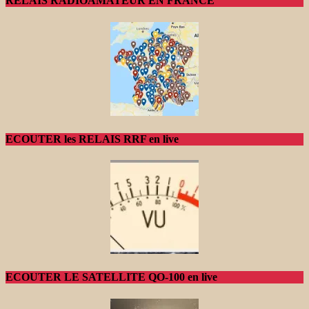
RELAIS RADIOAMATEUR EN FRANCE
ECOUTER les RELAIS RRF en live
ECOUTER LE SATELLITE QO-100 en live