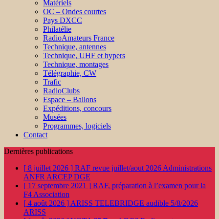
Matériels
OC – Ondes courtes
Pays DXCC
Philatélie
RadioAmateurs France
Technique, antennes
Technique, UHF et hypers
Technique, montages
Télégraphie, CW
Trafic
RadioClubs
Espace – Ballons
Expéditions, concours
Musées
Programmes, logiciels
Contact
Dernières publications
[ 8 juillet 2026 ]
RAF revue juillet/aout 2026
Administrations
ANFR ARCEP DGE
[ 17 septembre 2021 ]
RAF, préparation à l’examen pour la
F4
Association
[ 4 août 2026 ]
ARISS TELEBRIDGE audible 5/8/2026
ARISS