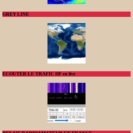
GREY LINE
ECOUTER LE TRAFIC HF en live