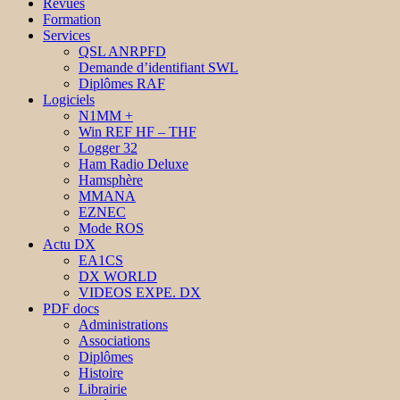
Revues
Formation
Services
QSL ANRPFD
Demande d’identifiant SWL
Diplômes RAF
Logiciels
N1MM +
Win REF HF – THF
Logger 32
Ham Radio Deluxe
Hamsphère
MMANA
EZNEC
Mode ROS
Actu DX
EA1CS
DX WORLD
VIDEOS EXPE. DX
PDF docs
Administrations
Associations
Diplômes
Histoire
Librairie