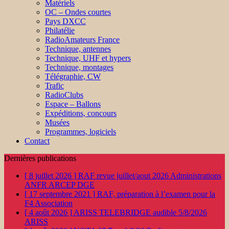
Matériels
OC – Ondes courtes
Pays DXCC
Philatélie
RadioAmateurs France
Technique, antennes
Technique, UHF et hypers
Technique, montages
Télégraphie, CW
Trafic
RadioClubs
Espace – Ballons
Expéditions, concours
Musées
Programmes, logiciels
Contact
Dernières publications
[ 8 juillet 2026 ]
RAF revue juillet/aout 2026
Administrations
ANFR ARCEP DGE
[ 17 septembre 2021 ]
RAF, préparation à l’examen pour la
F4
Association
[ 4 août 2026 ]
ARISS TELEBRIDGE audible 5/8/2026
ARISS