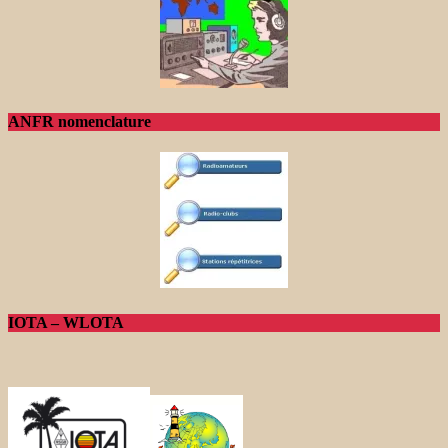
ANFR nomenclature
IOTA – WLOTA