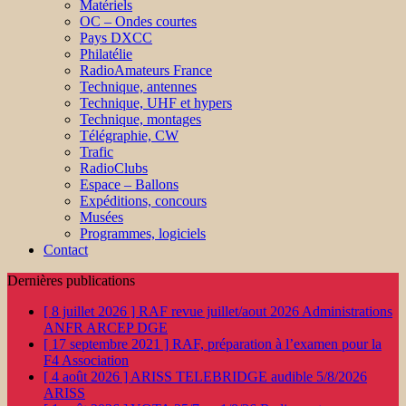
Matériels
OC – Ondes courtes
Pays DXCC
Philatélie
RadioAmateurs France
Technique, antennes
Technique, UHF et hypers
Technique, montages
Télégraphie, CW
Trafic
RadioClubs
Espace – Ballons
Expéditions, concours
Musées
Programmes, logiciels
Contact
Dernières publications
[ 8 juillet 2026 ]
RAF revue juillet/aout 2026
Administrations
ANFR ARCEP DGE
[ 17 septembre 2021 ]
RAF, préparation à l’examen pour la
F4
Association
[ 4 août 2026 ]
ARISS TELEBRIDGE audible 5/8/2026
ARISS