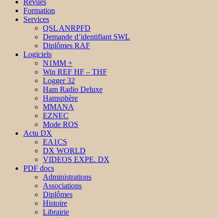
Revues
Formation
Services
QSL ANRPFD
Demande d’identifiant SWL
Diplômes RAF
Logiciels
N1MM +
Win REF HF – THF
Logger 32
Ham Radio Deluxe
Hamsphère
MMANA
EZNEC
Mode ROS
Actu DX
EA1CS
DX WORLD
VIDEOS EXPE. DX
PDF docs
Administrations
Associations
Diplômes
Histoire
Librairie