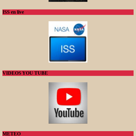
ISS en live
VIDEOS YOU TUBE
METEO