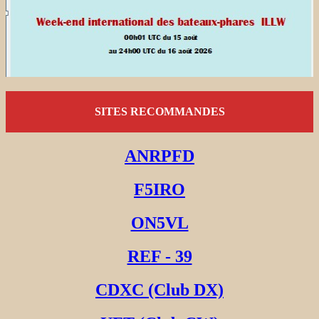
SITES RECOMMANDES
ANRPFD
F5IRO
ON5VL
REF - 39
CDXC (Club DX)