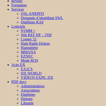
Revues
Formation
Services
QSL ANRPFD
Demande d’identifiant SWL
Diplômes RAF
Logiciels
N1MM +
Win REF HF – THF
Logger 32
Ham Radio Deluxe
Hamsphère
MMANA
EZNEC
Mode ROS
Actu DX
EA1CS
DX WORLD
VIDEOS EXPE. DX
PDF docs
Administrations
Associations
Diplômes
Histoire
Librairie