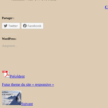
C
Partager :
Twitter
Facebook
WordPress:
chargement…
Précédent
Futur theme du site « responsive »
Suivant