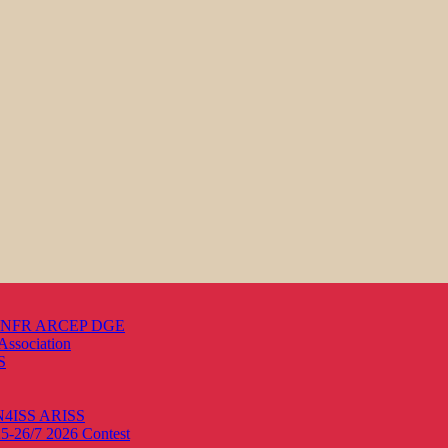
s ANFR ARCEP DGE
Association
S
ON4ISS
ARISS
25-26/7 2026
Contest