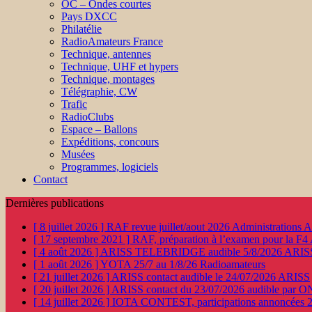
OC – Ondes courtes
Pays DXCC
Philatélie
RadioAmateurs France
Technique, antennes
Technique, UHF et hypers
Technique, montages
Télégraphie, CW
Trafic
RadioClubs
Espace – Ballons
Expéditions, concours
Musées
Programmes, logiciels
Contact
Dernières publications
[ 8 juillet 2026 ]
RAF revue juillet/aout 2026
Administration
[ 17 septembre 2021 ]
RAF, préparation à l’examen pour la F4
[ 4 août 2026 ]
ARISS TELEBRIDGE audible 5/8/2026
ARIS
[ 1 août 2026 ]
YOTA 25/7 au 1/8/26
Radioamateurs
[ 21 juillet 2026 ]
ARISS contact audible le 24/07/2026
ARISS
[ 20 juillet 2026 ]
ARISS contact du 23/07/2026 audible par 
[ 14 juillet 2026 ]
IOTA CONTEST, participations annoncées 