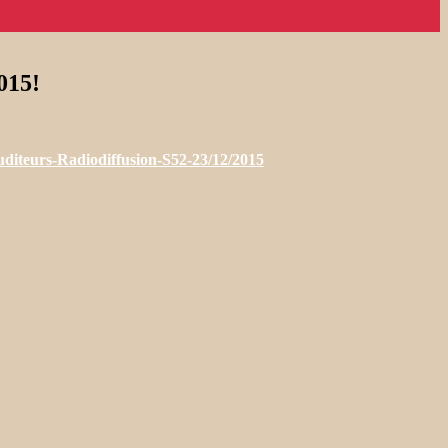
015!
iteurs-Radiodiffusion-S52-23/12/2015