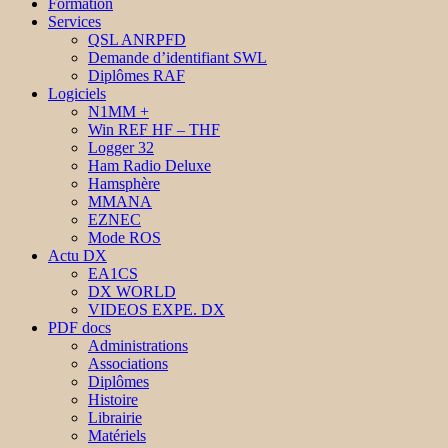
Formation
Services
QSL ANRPFD
Demande d’identifiant SWL
Diplômes RAF
Logiciels
N1MM +
Win REF HF – THF
Logger 32
Ham Radio Deluxe
Hamsphère
MMANA
EZNEC
Mode ROS
Actu DX
EA1CS
DX WORLD
VIDEOS EXPE. DX
PDF docs
Administrations
Associations
Diplômes
Histoire
Librairie
Matériels