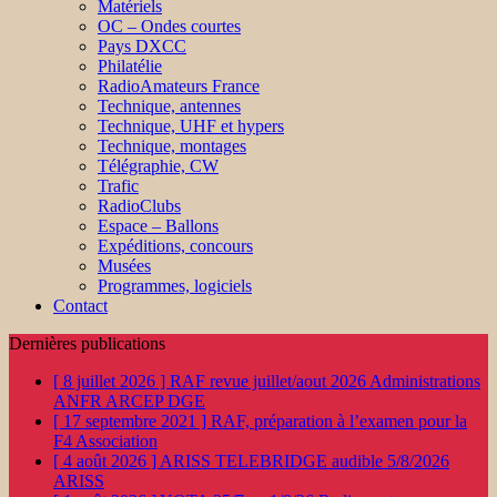
Matériels
OC – Ondes courtes
Pays DXCC
Philatélie
RadioAmateurs France
Technique, antennes
Technique, UHF et hypers
Technique, montages
Télégraphie, CW
Trafic
RadioClubs
Espace – Ballons
Expéditions, concours
Musées
Programmes, logiciels
Contact
Dernières publications
[ 8 juillet 2026 ]
RAF revue juillet/aout 2026
Administrations
ANFR ARCEP DGE
[ 17 septembre 2021 ]
RAF, préparation à l’examen pour la
F4
Association
[ 4 août 2026 ]
ARISS TELEBRIDGE audible 5/8/2026
ARISS