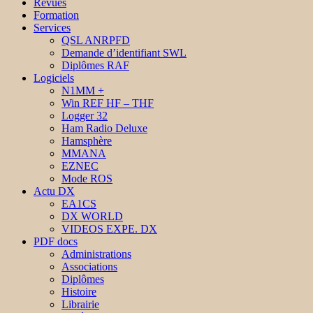
Revues
Formation
Services
QSL ANRPFD
Demande d’identifiant SWL
Diplômes RAF
Logiciels
N1MM +
Win REF HF – THF
Logger 32
Ham Radio Deluxe
Hamsphère
MMANA
EZNEC
Mode ROS
Actu DX
EA1CS
DX WORLD
VIDEOS EXPE. DX
PDF docs
Administrations
Associations
Diplômes
Histoire
Librairie