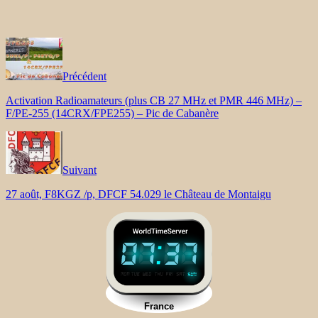
Précédent
Activation Radioamateurs (plus CB 27 MHz et PMR 446 MHz) –
F/PE-255 (14CRX/FPE255) – Pic de Cabanère
Suivant
27 août, F8KGZ /p, DFCF 54.029 le Château de Montaigu