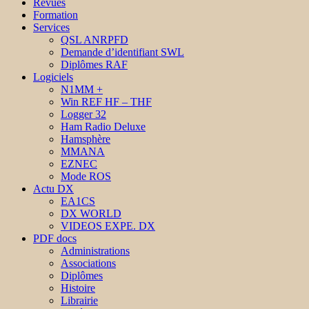
Revues
Formation
Services
QSL ANRPFD
Demande d’identifiant SWL
Diplômes RAF
Logiciels
N1MM +
Win REF HF – THF
Logger 32
Ham Radio Deluxe
Hamsphère
MMANA
EZNEC
Mode ROS
Actu DX
EA1CS
DX WORLD
VIDEOS EXPE. DX
PDF docs
Administrations
Associations
Diplômes
Histoire
Librairie