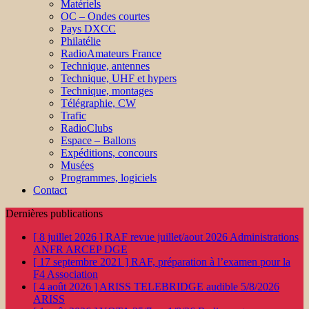
Matériels
OC – Ondes courtes
Pays DXCC
Philatélie
RadioAmateurs France
Technique, antennes
Technique, UHF et hypers
Technique, montages
Télégraphie, CW
Trafic
RadioClubs
Espace – Ballons
Expéditions, concours
Musées
Programmes, logiciels
Contact
Dernières publications
[ 8 juillet 2026 ]
RAF revue juillet/aout 2026
Administrations
ANFR ARCEP DGE
[ 17 septembre 2021 ]
RAF, préparation à l’examen pour la
F4
Association
[ 4 août 2026 ]
ARISS TELEBRIDGE audible 5/8/2026
ARISS