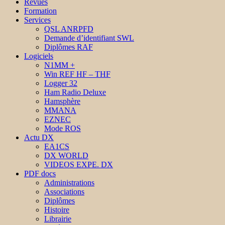
Revues
Formation
Services
QSL ANRPFD
Demande d’identifiant SWL
Diplômes RAF
Logiciels
N1MM +
Win REF HF – THF
Logger 32
Ham Radio Deluxe
Hamsphère
MMANA
EZNEC
Mode ROS
Actu DX
EA1CS
DX WORLD
VIDEOS EXPE. DX
PDF docs
Administrations
Associations
Diplômes
Histoire
Librairie