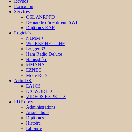
Revues
Formation
Services
QSL ANRPFD
Demande d’identifiant SWL
Diplômes RAF
Logiciels
N1MM +
Win REF HF – THF
Logger 32
Ham Radio Deluxe
Hamsphère
MMANA
EZNEC
Mode ROS
Actu DX
EA1CS
DX WORLD
VIDEOS EXPE. DX
PDF docs
Administrations
Associations
Diplômes
Histoire
Librairie