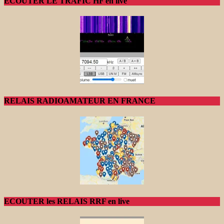
ECOUTER LE TRAFIC HF en live
RELAIS RADIOAMATEUR EN FRANCE
ECOUTER les RELAIS RRF en live