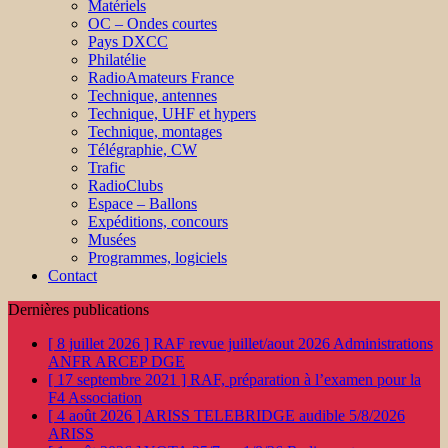
Matériels
OC – Ondes courtes
Pays DXCC
Philatélie
RadioAmateurs France
Technique, antennes
Technique, UHF et hypers
Technique, montages
Télégraphie, CW
Trafic
RadioClubs
Espace – Ballons
Expéditions, concours
Musées
Programmes, logiciels
Contact
Dernières publications
[ 8 juillet 2026 ]
RAF revue juillet/aout 2026
Administrations
ANFR ARCEP DGE
[ 17 septembre 2021 ]
RAF, préparation à l’examen pour la
F4
Association
[ 4 août 2026 ]
ARISS TELEBRIDGE audible 5/8/2026
ARISS