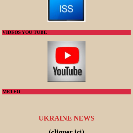
VIDEOS YOU TUBE
METEO
UKRAINE NEWS
(cliquer ici)