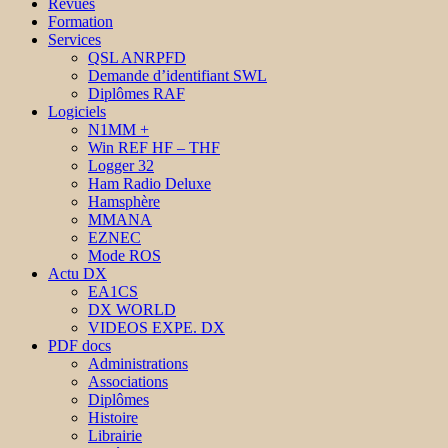
Revues
Formation
Services
QSL ANRPFD
Demande d’identifiant SWL
Diplômes RAF
Logiciels
N1MM +
Win REF HF – THF
Logger 32
Ham Radio Deluxe
Hamsphère
MMANA
EZNEC
Mode ROS
Actu DX
EA1CS
DX WORLD
VIDEOS EXPE. DX
PDF docs
Administrations
Associations
Diplômes
Histoire
Librairie