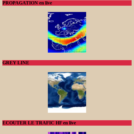
PROPAGATION en live
GREY LINE
ECOUTER LE TRAFIC HF en live