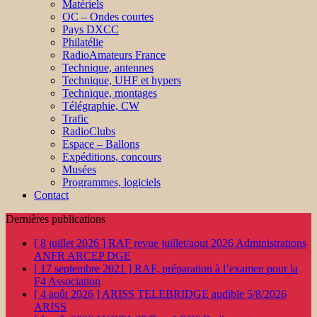
Matériels
OC – Ondes courtes
Pays DXCC
Philatélie
RadioAmateurs France
Technique, antennes
Technique, UHF et hypers
Technique, montages
Télégraphie, CW
Trafic
RadioClubs
Espace – Ballons
Expéditions, concours
Musées
Programmes, logiciels
Contact
Dernières publications
[ 8 juillet 2026 ]
RAF revue juillet/aout 2026
Administrations
ANFR ARCEP DGE
[ 17 septembre 2021 ]
RAF, préparation à l’examen pour la
F4
Association
[ 4 août 2026 ]
ARISS TELEBRIDGE audible 5/8/2026
ARISS