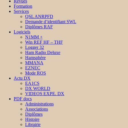
Revues
Formation
Services
QSL ANRPFD
Demande d’identifiant SWL
Diplômes RAF
Logiciels
N1MM +
Win REF HF – THF
Logger 32
Ham Radio Deluxe
Hamsphère
MMANA
EZNEC
Mode ROS
Actu DX
EA1CS
DX WORLD
VIDEOS EXPE. DX
PDF docs
Administrations
Associations
Diplômes
Histoire
Librairie