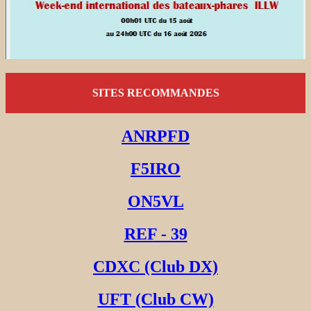
SITES RECOMMANDES
ANRPFD
F5IRO
ON5VL
REF - 39
CDXC (Club DX)
UFT (Club CW)