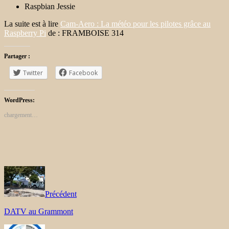
Raspbian Jessie
La suite est à lire
Cam-Aero : La météo pour les pilotes grâce au
Raspberry Pi
de : FRAMBOISE 314
Partager :
Twitter
Facebook
WordPress:
chargement…
Précédent
DATV au Grammont