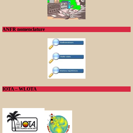
ANFR nomenclature
IOTA – WLOTA