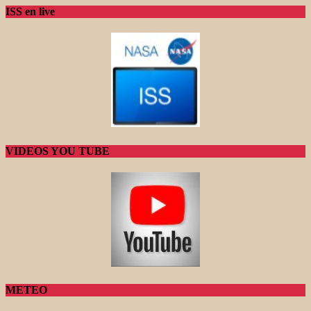
ISS en live
VIDEOS YOU TUBE
METEO