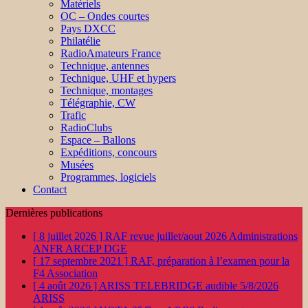
Matériels
OC – Ondes courtes
Pays DXCC
Philatélie
RadioAmateurs France
Technique, antennes
Technique, UHF et hypers
Technique, montages
Télégraphie, CW
Trafic
RadioClubs
Espace – Ballons
Expéditions, concours
Musées
Programmes, logiciels
Contact
Dernières publications
[ 8 juillet 2026 ]
RAF revue juillet/aout 2026
Administrations
ANFR ARCEP DGE
[ 17 septembre 2021 ]
RAF, préparation à l’examen pour la
F4
Association
[ 4 août 2026 ]
ARISS TELEBRIDGE audible 5/8/2026
ARISS