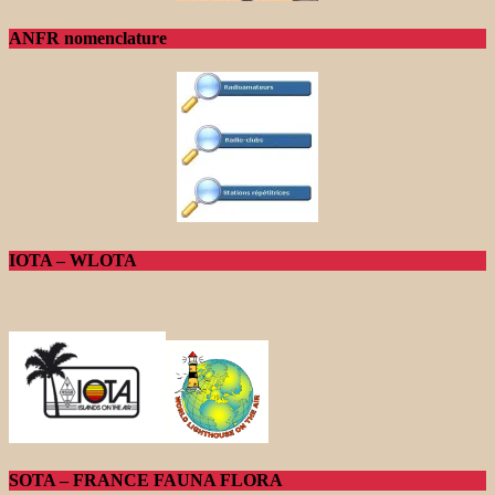
ANFR nomenclature
IOTA – WLOTA
SOTA – FRANCE FAUNA FLORA