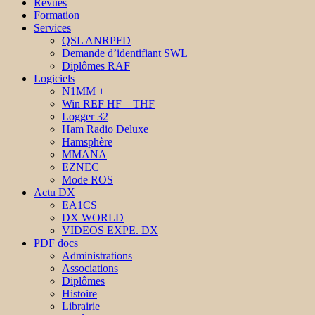
Revues
Formation
Services
QSL ANRPFD
Demande d’identifiant SWL
Diplômes RAF
Logiciels
N1MM +
Win REF HF – THF
Logger 32
Ham Radio Deluxe
Hamsphère
MMANA
EZNEC
Mode ROS
Actu DX
EA1CS
DX WORLD
VIDEOS EXPE. DX
PDF docs
Administrations
Associations
Diplômes
Histoire
Librairie