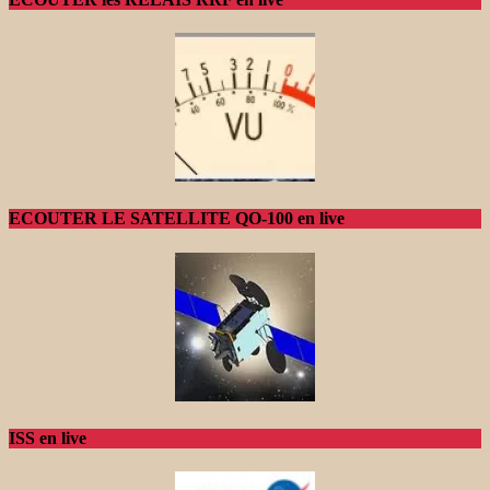
ECOUTER LE SATELLITE QO-100 en live
ISS en live