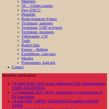
Matériels
OC – Ondes courtes
Pays DXCC
Philatélie
RadioAmateurs France
Technique, antennes
Technique, UHF et hypers
Technique, montages
Télégraphie, CW
Trafic
RadioClubs
Espace – Ballons
Expéditions, concours
Musées
Programmes, logiciels
Contact
Dernières publications
[ 8 juillet 2026 ]
RAF revue juillet/aout 2026
Administrations
ANFR ARCEP DGE
[ 17 septembre 2021 ]
RAF, préparation à l’examen pour la
F4
Association
[ 4 août 2026 ]
ARISS TELEBRIDGE audible 5/8/2026
ARISS