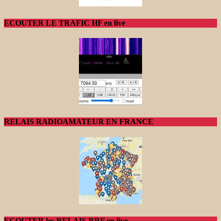
ECOUTER LE TRAFIC HF en live
RELAIS RADIOAMATEUR EN FRANCE
ECOUTER les RELAIS RRF en live