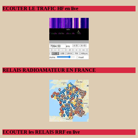
ECOUTER LE TRAFIC HF en live
RELAIS RADIOAMATEUR EN FRANCE
ECOUTER les RELAIS RRF en live