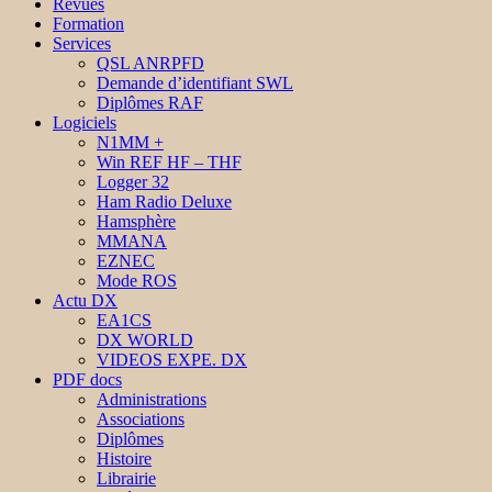
Revues
Formation
Services
QSL ANRPFD
Demande d’identifiant SWL
Diplômes RAF
Logiciels
N1MM +
Win REF HF – THF
Logger 32
Ham Radio Deluxe
Hamsphère
MMANA
EZNEC
Mode ROS
Actu DX
EA1CS
DX WORLD
VIDEOS EXPE. DX
PDF docs
Administrations
Associations
Diplômes
Histoire
Librairie