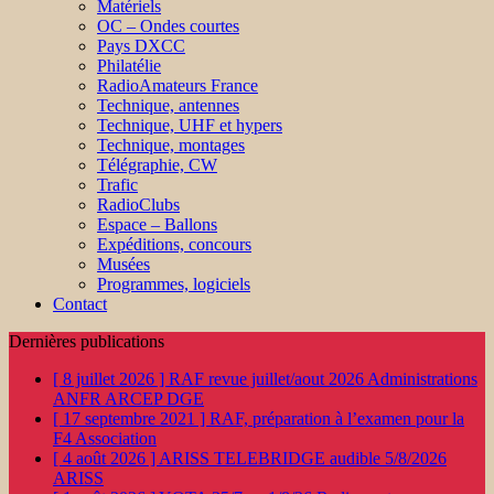
Matériels
OC – Ondes courtes
Pays DXCC
Philatélie
RadioAmateurs France
Technique, antennes
Technique, UHF et hypers
Technique, montages
Télégraphie, CW
Trafic
RadioClubs
Espace – Ballons
Expéditions, concours
Musées
Programmes, logiciels
Contact
Dernières publications
[ 8 juillet 2026 ]
RAF revue juillet/aout 2026
Administrations
ANFR ARCEP DGE
[ 17 septembre 2021 ]
RAF, préparation à l’examen pour la
F4
Association
[ 4 août 2026 ]
ARISS TELEBRIDGE audible 5/8/2026
ARISS