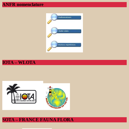
ANFR nomenclature
IOTA – WLOTA
SOTA – FRANCE FAUNA FLORA