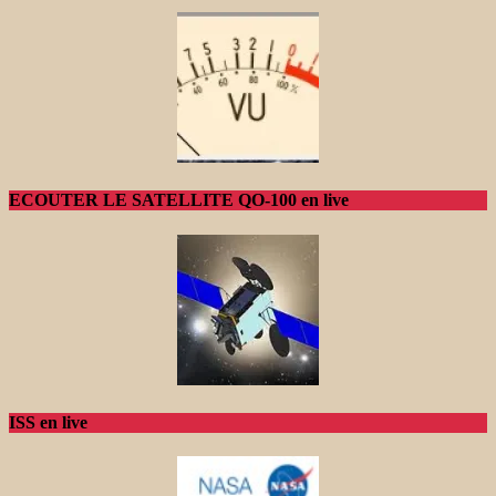
ECOUTER LE SATELLITE QO-100 en live
ISS en live