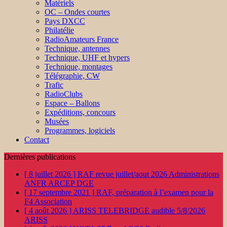
Matériels
OC – Ondes courtes
Pays DXCC
Philatélie
RadioAmateurs France
Technique, antennes
Technique, UHF et hypers
Technique, montages
Télégraphie, CW
Trafic
RadioClubs
Espace – Ballons
Expéditions, concours
Musées
Programmes, logiciels
Contact
Dernières publications
[ 8 juillet 2026 ]
RAF revue juillet/aout 2026
Administrations
ANFR ARCEP DGE
[ 17 septembre 2021 ]
RAF, préparation à l’examen pour la
F4
Association
[ 4 août 2026 ]
ARISS TELEBRIDGE audible 5/8/2026
ARISS