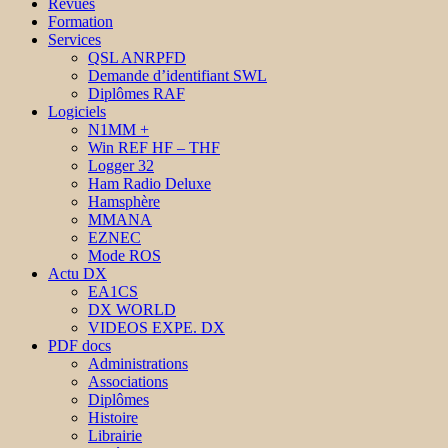
Revues
Formation
Services
QSL ANRPFD
Demande d’identifiant SWL
Diplômes RAF
Logiciels
N1MM +
Win REF HF – THF
Logger 32
Ham Radio Deluxe
Hamsphère
MMANA
EZNEC
Mode ROS
Actu DX
EA1CS
DX WORLD
VIDEOS EXPE. DX
PDF docs
Administrations
Associations
Diplômes
Histoire
Librairie