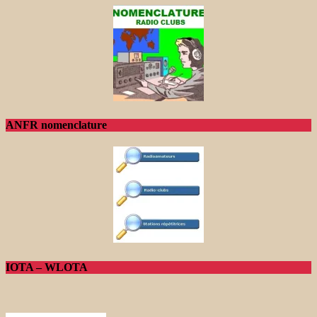
ANFR nomenclature
IOTA – WLOTA