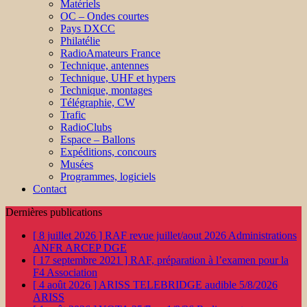
Matériels
OC – Ondes courtes
Pays DXCC
Philatélie
RadioAmateurs France
Technique, antennes
Technique, UHF et hypers
Technique, montages
Télégraphie, CW
Trafic
RadioClubs
Espace – Ballons
Expéditions, concours
Musées
Programmes, logiciels
Contact
Dernières publications
[ 8 juillet 2026 ]
RAF revue juillet/aout 2026
Administrations
ANFR ARCEP DGE
[ 17 septembre 2021 ]
RAF, préparation à l’examen pour la
F4
Association
[ 4 août 2026 ]
ARISS TELEBRIDGE audible 5/8/2026
ARISS