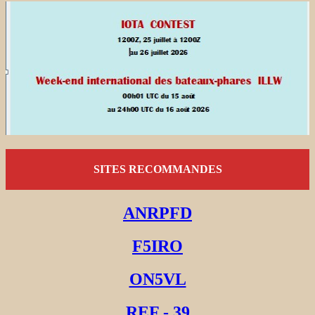
SITES RECOMMANDES
ANRPFD
F5IRO
ON5VL
REF - 39