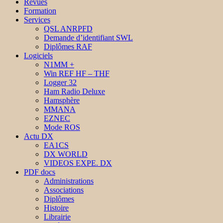
Revues
Formation
Services
QSL ANRPFD
Demande d’identifiant SWL
Diplômes RAF
Logiciels
N1MM +
Win REF HF – THF
Logger 32
Ham Radio Deluxe
Hamsphère
MMANA
EZNEC
Mode ROS
Actu DX
EA1CS
DX WORLD
VIDEOS EXPE. DX
PDF docs
Administrations
Associations
Diplômes
Histoire
Librairie