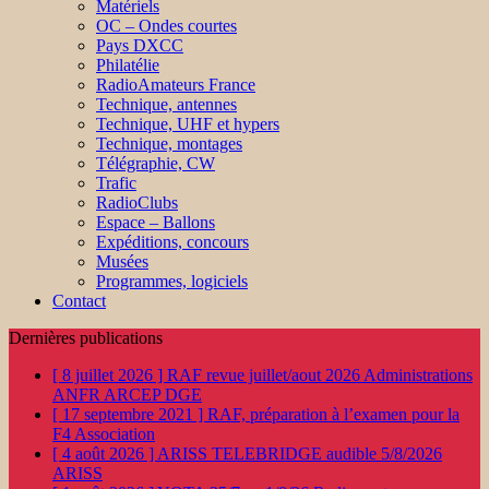
Matériels
OC – Ondes courtes
Pays DXCC
Philatélie
RadioAmateurs France
Technique, antennes
Technique, UHF et hypers
Technique, montages
Télégraphie, CW
Trafic
RadioClubs
Espace – Ballons
Expéditions, concours
Musées
Programmes, logiciels
Contact
Dernières publications
[ 8 juillet 2026 ]
RAF revue juillet/aout 2026
Administrations
ANFR ARCEP DGE
[ 17 septembre 2021 ]
RAF, préparation à l’examen pour la
F4
Association
[ 4 août 2026 ]
ARISS TELEBRIDGE audible 5/8/2026
ARISS