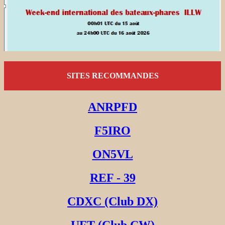
SITES RECOMMANDES
ANRPFD
F5IRO
ON5VL
REF - 39
CDXC (Club DX)
UFT (Club CW)