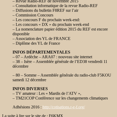
– Revue Radio-REF de novembre 2015
– Consultation informatique de la revue Radio-REF
– Diffusions du bulletin F8REF sur l’air
– Commission Concours
– Les concours F du prochain week-end:
– Les concours « DX » du prochain week-end
– La nomenclature papier édition 2015 du REF est encore
disponible
– Association des YL de FRANCE
– Diplôme des YL de France
INFOS DÉPARTEMENTALES
– 07 – Ardèche – ARA07 : nouveau site internet
– 38 – Isère – Assemblée générale de l’ED38 vendredi 11
décembre
– 80 – Somme – Assemblée générale du radio-club F5KOU
samedi 12 décembre
INFOS DIVERSES
– TV amateur : Les « Mardis de l’ATV »,
– TM21COP Conférence sur les changements climatiques
Adhésions 2016 :
http://cotisations.r-e-f.org/
La suite à lire sur le site de : F6KMX