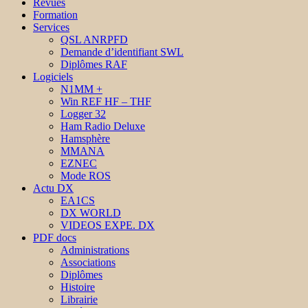
Revues
Formation
Services
QSL ANRPFD
Demande d’identifiant SWL
Diplômes RAF
Logiciels
N1MM +
Win REF HF – THF
Logger 32
Ham Radio Deluxe
Hamsphère
MMANA
EZNEC
Mode ROS
Actu DX
EA1CS
DX WORLD
VIDEOS EXPE. DX
PDF docs
Administrations
Associations
Diplômes
Histoire
Librairie