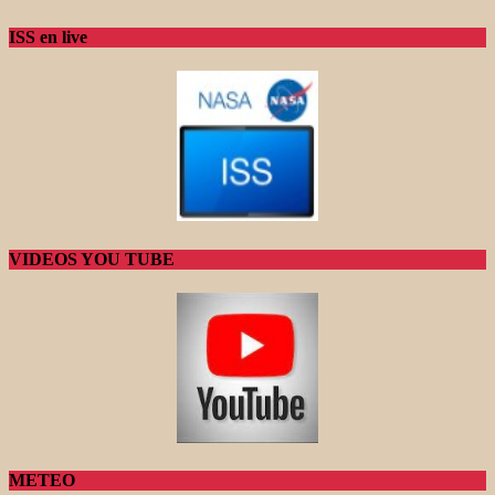
ISS en live
VIDEOS YOU TUBE
METEO