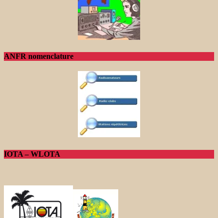
ANFR nomenclature
IOTA – WLOTA