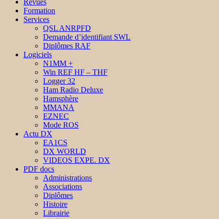
Revues
Formation
Services
QSL ANRPFD
Demande d’identifiant SWL
Diplômes RAF
Logiciels
N1MM +
Win REF HF – THF
Logger 32
Ham Radio Deluxe
Hamsphère
MMANA
EZNEC
Mode ROS
Actu DX
EA1CS
DX WORLD
VIDEOS EXPE. DX
PDF docs
Administrations
Associations
Diplômes
Histoire
Librairie