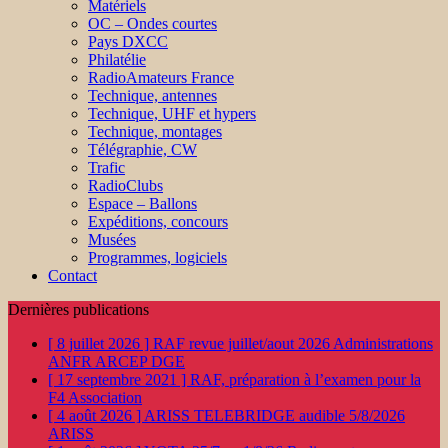
Matériels
OC – Ondes courtes
Pays DXCC
Philatélie
RadioAmateurs France
Technique, antennes
Technique, UHF et hypers
Technique, montages
Télégraphie, CW
Trafic
RadioClubs
Espace – Ballons
Expéditions, concours
Musées
Programmes, logiciels
Contact
Dernières publications
[ 8 juillet 2026 ]
RAF revue juillet/aout 2026
Administrations
ANFR ARCEP DGE
[ 17 septembre 2021 ]
RAF, préparation à l’examen pour la
F4
Association
[ 4 août 2026 ]
ARISS TELEBRIDGE audible 5/8/2026
ARISS