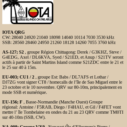
IOTA QRG
CW: 28040 24920 21040 18098 14040 10114 7030 3530 kHz
SSB: 28560 28460 24950 21260 18128 14260 7055 3760 kHz
AS-127; S2
, groupe Région Chittagong: Derek / G3KHZ, Steve /
G4EDG, Axel / DL6KVA, Syed / S21ED, et Anup / S21TV seront
actifs à partir de Saint Martins Island comme S21ZDC entre le 21 et
le 25 sur 40 à 15m.
EU-003; CU1 / 2
, groupe Est: Babs / DL7AFS et Lothar /
DJ7ZG vont signer CT8 / homecalls de l’île de Sao Miguel entre le
23 octobre et le 10 novembre. QRV sur 80-10m, principalement en
mode SSB et numérique.
EU-156; F
, Basse-Normandie (Manche Ouest) Groupe
régional: Antoine / F5RAB, Diego / F4HAU, et Gil / F4FET vont
mettre l’ île Tombelaine en ondes du 21 au 23 QRV comme TM0TI
sur 40-10m (SSB, CW).
NA-008; Groupe VY0
, Nunavut (Île d’Ellesmere): Pierre /