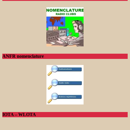
ANFR nomenclature
IOTA – WLOTA