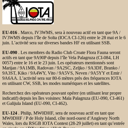
EU-016
. Marco, IV3WMS, sera à nouveau actif en tant que 9A /
IV3WMS depuis l’île de Solta (IOCA CI-126) entre le 28 mai et le 6
juin. L’activité sera sur diverses bandes HF en utilisant SSB.
EU-090
. Les membres du Radio Club Croate Flora Fauna seront
actifs en
tant que 9A90P depuis l’île Vela Palagruza (CI-084, LH
0057) entre le 16 et le 23 juin. Les opérateurs mentionnés sont
Marijan / 9A1MB, Radovan / 9A2SC, Zeljko / 9A3DF, Branko /
9A3ST, Kiko / 9A4WY, Vito / 9A5VS, Neven / 9A5YY et Emir /
9A6AA. L’activité sera sur 80-6 mètres près des fréquences IOTA
en utilisant CW, SSB, les modes numériques et les satellites.
Recherchez des opérateurs pouvant opérer (en utilisant leur propre
indicatif) depuis les îles voisines: Mala Palagruza (EU-090, CI-461)
et Galijula ​​Island (EU-090, CI-462).
EU-124
. Philip, MW0DHF, sera de nouveau actif en tant que
MW0DHF / P de Holy Island, côte nord-ouest d’Anglesey North
Wales, lors du RSGB IOTA Contest (28-29 juillet) en tant qu’entrée