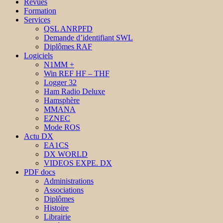
Revues
Formation
Services
QSL ANRPFD
Demande d’identifiant SWL
Diplômes RAF
Logiciels
N1MM +
Win REF HF – THF
Logger 32
Ham Radio Deluxe
Hamsphère
MMANA
EZNEC
Mode ROS
Actu DX
EA1CS
DX WORLD
VIDEOS EXPE. DX
PDF docs
Administrations
Associations
Diplômes
Histoire
Librairie