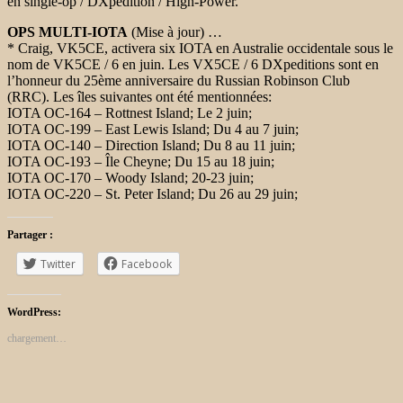
en single-op / DXpedition / High-Power.
OPS MULTI-IOTA
(Mise à jour) …
* Craig, VK5CE, activera six IOTA en Australie occidentale sous le
nom de VK5CE / 6 en juin. Les VX5CE / 6 DXpeditions sont en
l’honneur du 25ème anniversaire du Russian Robinson Club
(RRC). Les îles suivantes ont été mentionnées:
IOTA OC-164 – Rottnest Island; Le 2 juin;
IOTA OC-199 – East Lewis Island; Du 4 au 7 juin;
IOTA OC-140 – Direction Island; Du 8 au 11 juin;
IOTA OC-193 – Île Cheyne; Du 15 au 18 juin;
IOTA OC-170 – Woody Island; 20-23 juin;
IOTA OC-220 – St. Peter Island; Du 26 au 29 juin;
Partager :
Twitter
Facebook
WordPress:
chargement…