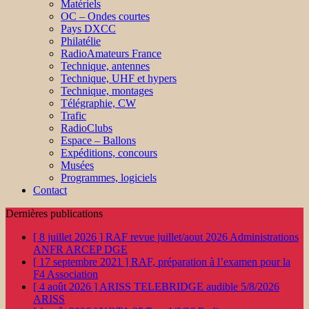
Matériels
OC – Ondes courtes
Pays DXCC
Philatélie
RadioAmateurs France
Technique, antennes
Technique, UHF et hypers
Technique, montages
Télégraphie, CW
Trafic
RadioClubs
Espace – Ballons
Expéditions, concours
Musées
Programmes, logiciels
Contact
Dernières publications
[ 8 juillet 2026 ]
RAF revue juillet/aout 2026
Administrations
ANFR ARCEP DGE
[ 17 septembre 2021 ]
RAF, préparation à l’examen pour la
F4
Association
[ 4 août 2026 ]
ARISS TELEBRIDGE audible 5/8/2026
ARISS