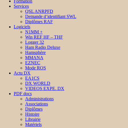
Formation
Services
QSL ANRPFD
Demande d’identifiant SWL
Diplômes RAF
Logiciels
N1MM +
Win REF HF – THF
Logger 32
Ham Radio Deluxe
Hamsphère
MMANA
EZNEC
Mode ROS
Actu DX
EA1CS
DX WORLD
VIDEOS EXPE. DX
PDF docs
Administrations
Associations
Diplômes
Histoire
Librairie
Matériels