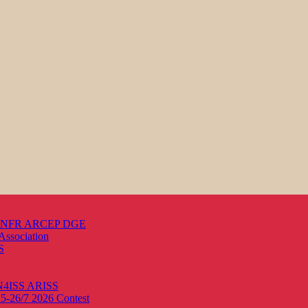
s ANFR ARCEP DGE
Association
S
ON4ISS
ARISS
25-26/7 2026
Contest