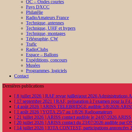
OC – Ondes courtes
Pays DXCC
Philatélie
RadioAmateurs France
Technique, antennes
Technique, UHF et hypers
Technique, montages
Télégraphie, CW
Trafic
RadioClubs
Espace – Ballons
Expéditions, concours
Musées
Programmes, logiciels
Contact
Dernières publications
[ 8 juillet 2026 ]
RAF revue juillet/aout 2026
Administration
[ 17 septembre 2021 ]
RAF, préparation à l’examen pour la F4
[ 4 août 2026 ]
ARISS TELEBRIDGE audible 5/8/2026
ARIS
[ 1 août 2026 ]
YOTA 25/7 au 1/8/26
Radioamateurs
[ 21 juillet 2026 ]
ARISS contact audible le 24/07/2026
ARISS
[ 20 juillet 2026 ]
ARISS contact du 23/07/2026 audible par 
[ 14 juillet 2026 ]
IOTA CONTEST, participations annoncées 