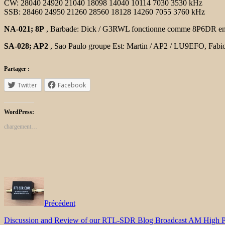
CW: 28040 24920 21040 18098 14040 10114 7030 3530 kHz
SSB: 28460 24950 21260 28560 18128 14260 7055 3760 kHz
NA-021; 8P
, Barbade: Dick / G3RWL fonctionne comme 8P6DR entr
SA-028;
AP2
, Sao Paulo groupe Est: Martin / AP2 / LU9EFO,
Fabi
Partager :
Twitter
Facebook
WordPress:
chargement…
Précédent
Discussion and Review of our RTL-SDR Blog Broadcast AM High Pa