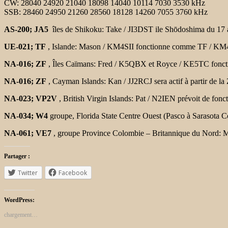
CW: 28040 24920 21040 18098 14040 10114 7030 3530 kHz
SSB: 28460 24950 21260 28560 18128 14260 7055 3760 kHz
AS-200; JA5
îles de Shikoku: Take / JI3DST ile Shōdoshima du 1
UE-021; TF
, Islande: Mason / KM4SII fonctionne comme TF / KM4S
NA-016; ZF
, Îles Caïmans: Fred / K5QBX et Royce / KE5TC fonc
NA-016; ZF
, Cayman Islands: Kan / JJ2RCJ sera actif à partir de la
NA-023; VP2V
, British Virgin Islands: Pat / N2IEN prévoit de fo
NA-034; W4
groupe, Florida State Centre Ouest (Pasco à Sarasota
NA-061;
VE7
, groupe Province Colombie –
Britannique du
Nord: M
Partager :
Twitter
Facebook
WordPress:
chargement…