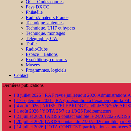
OC – Ondes courtes
Pays DXCC
Philatélie
RadioAmateurs France
Technique, antennes
Technique, UHF et hypers
Technique, montages
Télégraphie, CW
Trafic
RadioClubs
Espace – Ballons
Expéditions, concours
Musées
Programmes, logiciels
Contact
Dernières publications
[ 8 juillet 2026 ]
RAF revue juillet/aout 2026
Administration
[ 17 septembre 2021 ]
RAF, préparation à l’examen pour la F4
[ 4 août 2026 ]
ARISS TELEBRIDGE audible 5/8/2026
ARIS
[ 1 août 2026 ]
YOTA 25/7 au 1/8/26
Radioamateurs
[ 21 juillet 2026 ]
ARISS contact audible le 24/07/2026
ARISS
[ 20 juillet 2026 ]
ARISS contact du 23/07/2026 audible par 
[ 14 juillet 2026 ]
IOTA CONTEST, participations annoncées 