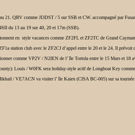
7 au 21. QRV comme JI3DST / 5 sur SSB et CW. accompagné par Fusa
II du 13 au 19 sur 40, 20 et 17m (SSB).
tionnent en style vacances comme ZF2FL et ZF2TC de Grand Cayman
 ZF1a station club avec le ZF2CJ d’appel entre le 20 et le 24. Il prévoi
nctionner comme VP2V / N2IEN de l’ île Tortola entre le 15 Mars et 18 
 County): Louis / W0FK sera holiday-style actif de Longboat Key comm
ikhail / VE7ACN va visiter l’
île Kaien (CISA BC-005) sur sa tourné