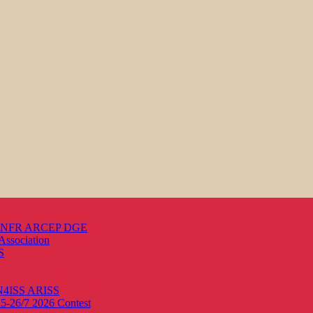
s ANFR ARCEP DGE
Association
S
ON4ISS
ARISS
25-26/7 2026
Contest