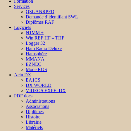
Formation
Services
QSL ANRPFD
Demande d’identifiant SWL
Diplômes RAF
Logiciels
N1MM +
Win REF HF – THF
Logger 32
Ham Radio Deluxe
Hamsphère
MMANA
EZNEC
Mode ROS
Actu DX
EA1CS
DX WORLD
VIDEOS EXPE. DX
PDF docs
Administrations
Associations
Diplômes
Histoire
Librairie
Matériels