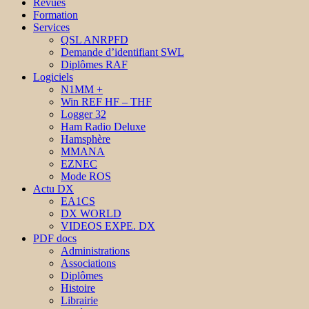
Revues
Formation
Services
QSL ANRPFD
Demande d’identifiant SWL
Diplômes RAF
Logiciels
N1MM +
Win REF HF – THF
Logger 32
Ham Radio Deluxe
Hamsphère
MMANA
EZNEC
Mode ROS
Actu DX
EA1CS
DX WORLD
VIDEOS EXPE. DX
PDF docs
Administrations
Associations
Diplômes
Histoire
Librairie