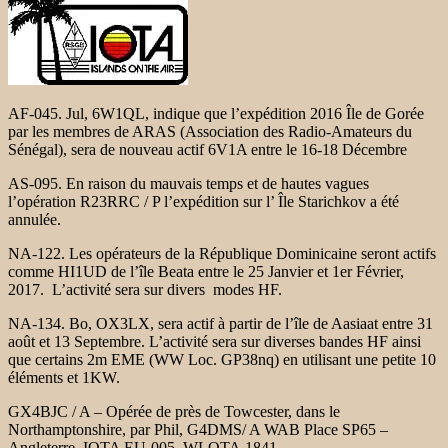
AF-045. Jul, 6W1QL, indique que l’expédition 2016 Île de Gorée
par les membres de ARAS (Association des Radio-Amateurs du
Sénégal), sera de nouveau actif 6V1A entre le 16-18 Décembre
AS-095. En raison du mauvais temps et de hautes vagues
l’opération R23RRC / P l’expédition sur l’ Île Starichkov a été
annulée.
NA-122. Les opérateurs de la République Dominicaine seront actifs
comme HI1UD de l’île Beata entre le 25 Janvier et 1er Février,
2017. L’activité sera sur divers modes HF.
NA-134. Bo, OX3LX, sera actif à partir de l’île de Aasiaat entre 31
août et 13 Septembre. L’activité sera sur diverses bandes HF ainsi
que certains 2m EME (WW Loc. GP38nq) en utilisant une petite 10
éléments et 1KW.
GX4BJC / A – Opérée de près de Towcester, dans le
Northamptonshire, par Phil, G4DMS/ A WAB Place SP65 –
Angleterre, IOTA EU-005, WLOTA 1841.