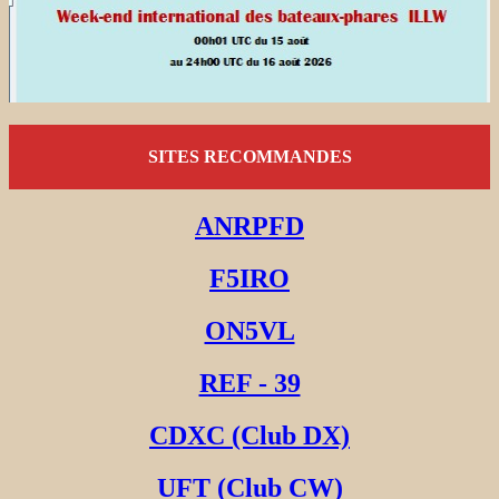
SITES RECOMMANDES
ANRPFD
F5IRO
ON5VL
REF - 39
CDXC (Club DX)
UFT (Club CW)