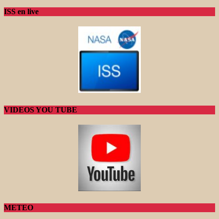
ISS en live
VIDEOS YOU TUBE
METEO