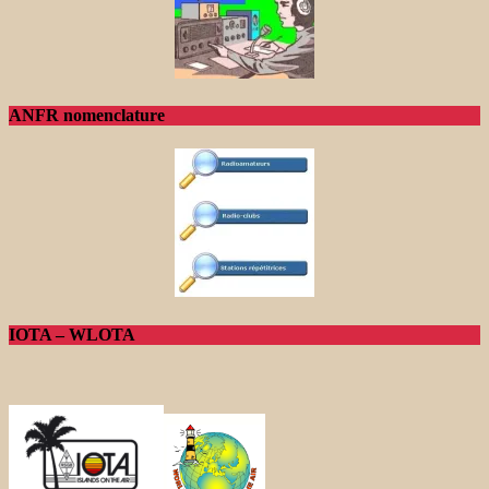
ANFR nomenclature
IOTA – WLOTA