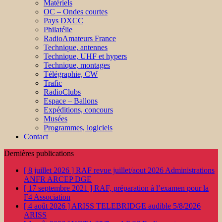
Matériels
OC – Ondes courtes
Pays DXCC
Philatélie
RadioAmateurs France
Technique, antennes
Technique, UHF et hypers
Technique, montages
Télégraphie, CW
Trafic
RadioClubs
Espace – Ballons
Expéditions, concours
Musées
Programmes, logiciels
Contact
Dernières publications
[ 8 juillet 2026 ]
RAF revue juillet/aout 2026
Administrations
ANFR ARCEP DGE
[ 17 septembre 2021 ]
RAF, préparation à l’examen pour la
F4
Association
[ 4 août 2026 ]
ARISS TELEBRIDGE audible 5/8/2026
ARISS