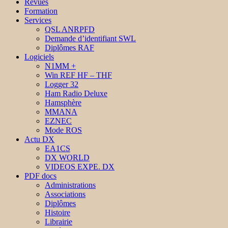
Revues
Formation
Services
QSL ANRPFD
Demande d’identifiant SWL
Diplômes RAF
Logiciels
N1MM +
Win REF HF – THF
Logger 32
Ham Radio Deluxe
Hamsphère
MMANA
EZNEC
Mode ROS
Actu DX
EA1CS
DX WORLD
VIDEOS EXPE. DX
PDF docs
Administrations
Associations
Diplômes
Histoire
Librairie