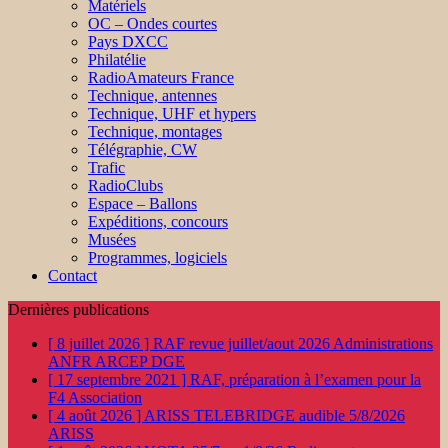
Matériels
OC – Ondes courtes
Pays DXCC
Philatélie
RadioAmateurs France
Technique, antennes
Technique, UHF et hypers
Technique, montages
Télégraphie, CW
Trafic
RadioClubs
Espace – Ballons
Expéditions, concours
Musées
Programmes, logiciels
Contact
Dernières publications
[ 8 juillet 2026 ]
RAF revue juillet/aout 2026
Administrations
ANFR ARCEP DGE
[ 17 septembre 2021 ]
RAF, préparation à l’examen pour la
F4
Association
[ 4 août 2026 ]
ARISS TELEBRIDGE audible 5/8/2026
ARISS