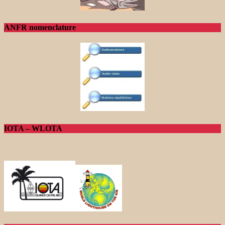
ANFR nomenclature
IOTA – WLOTA