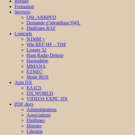
Revues
Formation
Services
QSL ANRPFD
Demande d’identifiant SWL
Diplômes RAF
Logiciels
N1MM +
Win REF HF – THF
Logger 32
Ham Radio Deluxe
Hamsphère
MMANA
EZNEC
Mode ROS
Actu DX
EA1CS
DX WORLD
VIDEOS EXPE. DX
PDF docs
Administrations
Associations
Diplômes
Histoire
Librairie