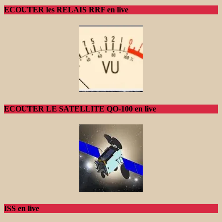
ECOUTER les RELAIS RRF en live
ECOUTER LE SATELLITE QO-100 en live
ISS en live