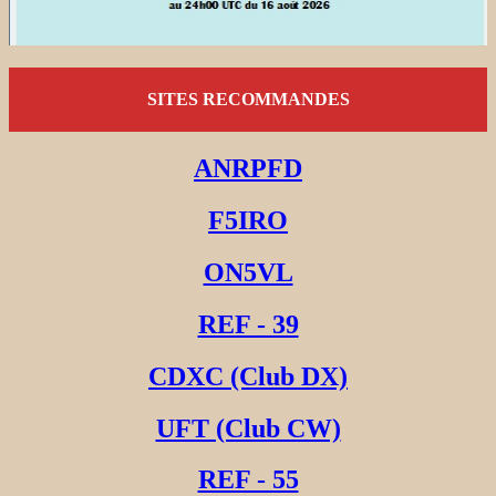
SITES RECOMMANDES
ANRPFD
F5IRO
ON5VL
REF - 39
CDXC (Club DX)
UFT (Club CW)
REF - 55