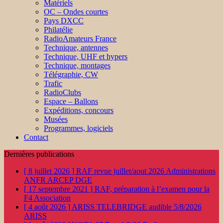
Matériels
OC – Ondes courtes
Pays DXCC
Philatélie
RadioAmateurs France
Technique, antennes
Technique, UHF et hypers
Technique, montages
Télégraphie, CW
Trafic
RadioClubs
Espace – Ballons
Expéditions, concours
Musées
Programmes, logiciels
Contact
Dernières publications
[ 8 juillet 2026 ]
RAF revue juillet/aout 2026
Administrations
ANFR ARCEP DGE
[ 17 septembre 2021 ]
RAF, préparation à l’examen pour la
F4
Association
[ 4 août 2026 ]
ARISS TELEBRIDGE audible 5/8/2026
ARISS