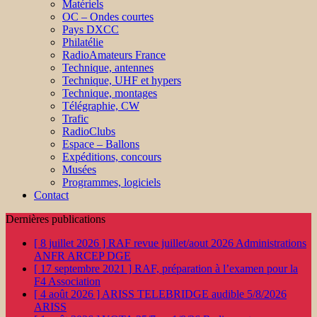
Matériels
OC – Ondes courtes
Pays DXCC
Philatélie
RadioAmateurs France
Technique, antennes
Technique, UHF et hypers
Technique, montages
Télégraphie, CW
Trafic
RadioClubs
Espace – Ballons
Expéditions, concours
Musées
Programmes, logiciels
Contact
Dernières publications
[ 8 juillet 2026 ]
RAF revue juillet/aout 2026
Administrations
ANFR ARCEP DGE
[ 17 septembre 2021 ]
RAF, préparation à l’examen pour la
F4
Association
[ 4 août 2026 ]
ARISS TELEBRIDGE audible 5/8/2026
ARISS