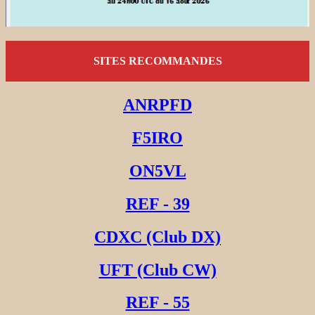
SITES RECOMMANDES
ANRPFD
F5IRO
ON5VL
REF - 39
CDXC (Club DX)
UFT (Club CW)
REF - 55