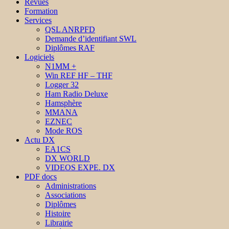
Revues
Formation
Services
QSL ANRPFD
Demande d’identifiant SWL
Diplômes RAF
Logiciels
N1MM +
Win REF HF – THF
Logger 32
Ham Radio Deluxe
Hamsphère
MMANA
EZNEC
Mode ROS
Actu DX
EA1CS
DX WORLD
VIDEOS EXPE. DX
PDF docs
Administrations
Associations
Diplômes
Histoire
Librairie