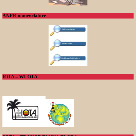
ANFR nomenclature
IOTA – WLOTA