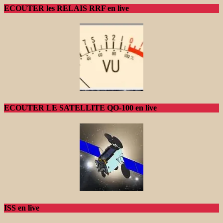
ECOUTER les RELAIS RRF en live
ECOUTER LE SATELLITE QO-100 en live
ISS en live