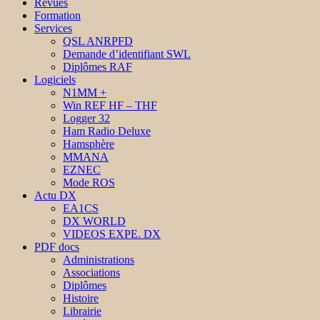
Revues
Formation
Services
QSL ANRPFD
Demande d’identifiant SWL
Diplômes RAF
Logiciels
N1MM +
Win REF HF – THF
Logger 32
Ham Radio Deluxe
Hamsphère
MMANA
EZNEC
Mode ROS
Actu DX
EA1CS
DX WORLD
VIDEOS EXPE. DX
PDF docs
Administrations
Associations
Diplômes
Histoire
Librairie