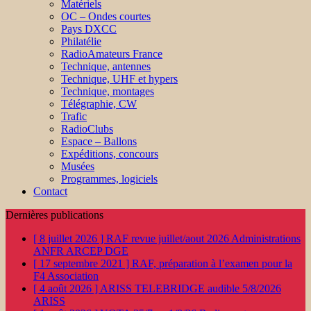
Matériels
OC – Ondes courtes
Pays DXCC
Philatélie
RadioAmateurs France
Technique, antennes
Technique, UHF et hypers
Technique, montages
Télégraphie, CW
Trafic
RadioClubs
Espace – Ballons
Expéditions, concours
Musées
Programmes, logiciels
Contact
Dernières publications
[ 8 juillet 2026 ]
RAF revue juillet/aout 2026
Administrations
ANFR ARCEP DGE
[ 17 septembre 2021 ]
RAF, préparation à l’examen pour la
F4
Association
[ 4 août 2026 ]
ARISS TELEBRIDGE audible 5/8/2026
ARISS