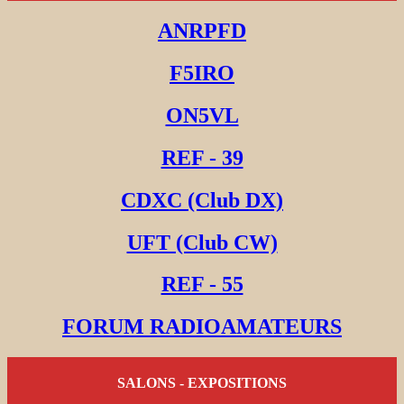
ANRPFD
F5IRO
ON5VL
REF - 39
CDXC (Club DX)
UFT (Club CW)
REF - 55
FORUM RADIOAMATEURS
SALONS - EXPOSITIONS