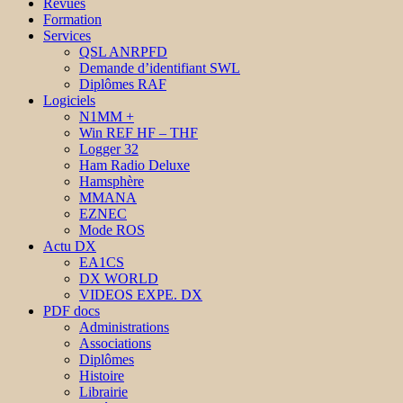
Revues
Formation
Services
QSL ANRPFD
Demande d’identifiant SWL
Diplômes RAF
Logiciels
N1MM +
Win REF HF – THF
Logger 32
Ham Radio Deluxe
Hamsphère
MMANA
EZNEC
Mode ROS
Actu DX
EA1CS
DX WORLD
VIDEOS EXPE. DX
PDF docs
Administrations
Associations
Diplômes
Histoire
Librairie