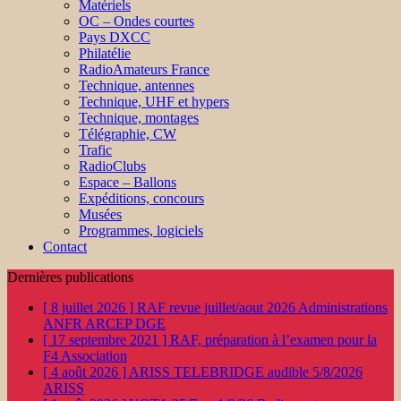
Matériels
OC – Ondes courtes
Pays DXCC
Philatélie
RadioAmateurs France
Technique, antennes
Technique, UHF et hypers
Technique, montages
Télégraphie, CW
Trafic
RadioClubs
Espace – Ballons
Expéditions, concours
Musées
Programmes, logiciels
Contact
Dernières publications
[ 8 juillet 2026 ]
RAF revue juillet/aout 2026
Administrations
ANFR ARCEP DGE
[ 17 septembre 2021 ]
RAF, préparation à l’examen pour la
F4
Association
[ 4 août 2026 ]
ARISS TELEBRIDGE audible 5/8/2026
ARISS