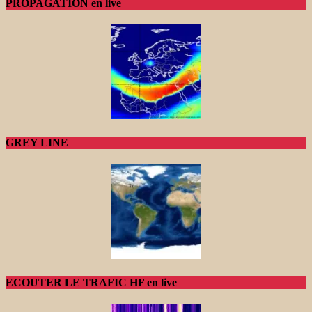
PROPAGATION en live
GREY LINE
ECOUTER LE TRAFIC HF en live