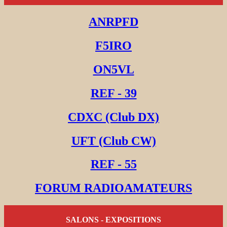
ANRPFD
F5IRO
ON5VL
REF - 39
CDXC (Club DX)
UFT (Club CW)
REF - 55
FORUM RADIOAMATEURS
SALONS - EXPOSITIONS