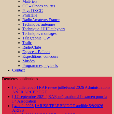
Matériels
OC – Ondes courtes
Pays DXCC
Philatélie
RadioAmateurs France
Technique, antennes
Technique, UHF et hypers
Technique, montages
Télégraphie, CW
Trafic
RadioClubs
Espace – Ballons
Expéditions, concours
Musées
Programmes, logiciels
Contact
Dernières publications
[ 8 juillet 2026 ]
RAF revue juillet/aout 2026
Administrations
ANFR ARCEP DGE
[ 17 septembre 2021 ]
RAF, préparation à l’examen pour la
F4
Association
[ 4 août 2026 ]
ARISS TELEBRIDGE audible 5/8/2026
ARISS