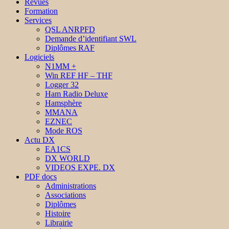
Revues
Formation
Services
QSL ANRPFD
Demande d’identifiant SWL
Diplômes RAF
Logiciels
N1MM +
Win REF HF – THF
Logger 32
Ham Radio Deluxe
Hamsphère
MMANA
EZNEC
Mode ROS
Actu DX
EA1CS
DX WORLD
VIDEOS EXPE. DX
PDF docs
Administrations
Associations
Diplômes
Histoire
Librairie