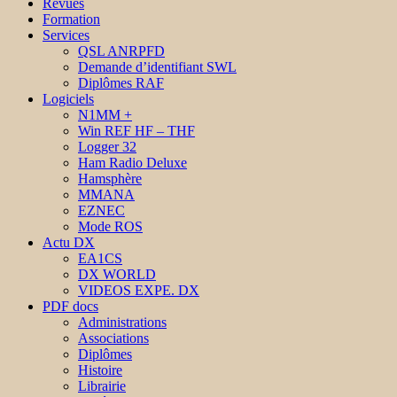
Revues
Formation
Services
QSL ANRPFD
Demande d’identifiant SWL
Diplômes RAF
Logiciels
N1MM +
Win REF HF – THF
Logger 32
Ham Radio Deluxe
Hamsphère
MMANA
EZNEC
Mode ROS
Actu DX
EA1CS
DX WORLD
VIDEOS EXPE. DX
PDF docs
Administrations
Associations
Diplômes
Histoire
Librairie