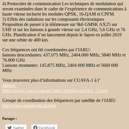
4) Protocoles de communication Les techniques de modulation qui
seront examinées dans le cadre de l’expérience de communications à
haute vitesse incluent les modules QPSK, 16-QAM et CPFM.
5) Effets des radiations sur les composants électroniques
Proposition de passer à la télémesure sur 9k6 GMSK AX25 sur
UHF et sur les liaisons à grande vitesse sur 2,4 GHz, 5,6 GHz et 76
GHz. Planification d’un lancement depuis le Japon en juillet 2019
sur une orbite de 400 km.
Ces fréquences ont été coordonnées par l’IARU:
liaisons descendantes: 437,075 MHz, 2404.000 MHz, 5840 MHz et
76.800 GHz
Liaisons montantes: 145,875 MHz, 2404 000 MHz et 5660 000
MHz
Vous trouverez plus d’informations sur CUAVA-1 à l’
adresse
https://www.cuava.com.au/ https://twitter.com/Arc_Cuava
Groupe de coordination des fréquences par satellite de l’IARU
http://www.amsat.org.uk/iaru/
Partager :
Twitter
Facebook