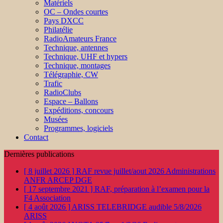
Matériels
OC – Ondes courtes
Pays DXCC
Philatélie
RadioAmateurs France
Technique, antennes
Technique, UHF et hypers
Technique, montages
Télégraphie, CW
Trafic
RadioClubs
Espace – Ballons
Expéditions, concours
Musées
Programmes, logiciels
Contact
Dernières publications
[ 8 juillet 2026 ]
RAF revue juillet/aout 2026
Administrations
ANFR ARCEP DGE
[ 17 septembre 2021 ]
RAF, préparation à l’examen pour la
F4
Association
[ 4 août 2026 ]
ARISS TELEBRIDGE audible 5/8/2026
ARISS