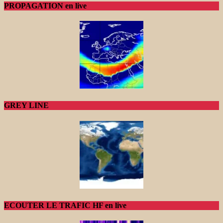
PROPAGATION en live
GREY LINE
ECOUTER LE TRAFIC HF en live