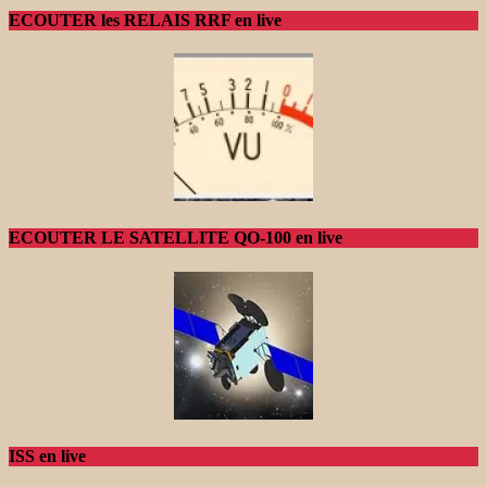
ECOUTER les RELAIS RRF en live
ECOUTER LE SATELLITE QO-100 en live
ISS en live