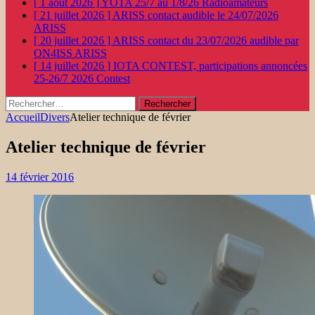
[ 1 août 2026 ]
YOTA 25/7 au 1/8/26
Radioamateurs
[ 21 juillet 2026 ]
ARISS contact audible le 24/07/2026
ARISS
[ 20 juillet 2026 ]
ARISS contact du 23/07/2026 audible par
ON4ISS
ARISS
[ 14 juillet 2026 ]
IOTA CONTEST, participations annoncées
25-26/7 2026
Contest
Rechercher :
Accueil
Divers
Atelier technique de février
Atelier technique de février
14 février 2016