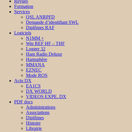
Revues
Formation
Services
QSL ANRPFD
Demande d’identifiant SWL
Diplômes RAF
Logiciels
N1MM +
Win REF HF – THF
Logger 32
Ham Radio Deluxe
Hamsphère
MMANA
EZNEC
Mode ROS
Actu DX
EA1CS
DX WORLD
VIDEOS EXPE. DX
PDF docs
Administrations
Associations
Diplômes
Histoire
Librairie