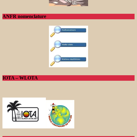
ANFR nomenclature
IOTA – WLOTA