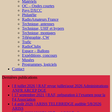
Matériels
OC – Ondes courtes
Pays DXCC
Philatélie
RadioAmateurs France
Technique, antennes
Technique, UHF et hypers
Technique, montages
Télégraphie, CW
Trafic
RadioClubs
Espace – Ballons
Expéditions, concours
Musées
Programmes, logiciels
Contact
Dernières publications
[ 8 juillet 2026 ]
RAF revue juillet/aout 2026
Administrations
ANFR ARCEP DGE
[ 17 septembre 2021 ]
RAF, préparation à l’examen pour la
F4
Association
[ 4 août 2026 ]
ARISS TELEBRIDGE audible 5/8/2026
ARISS