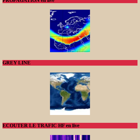
PROPAGATION en live
GREY LINE
ECOUTER LE TRAFIC HF en live