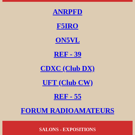
ANRPFD
F5IRO
ON5VL
REF - 39
CDXC (Club DX)
UFT (Club CW)
REF - 55
FORUM RADIOAMATEURS
SALONS - EXPOSITIONS