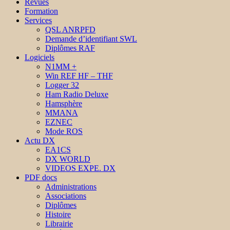
Revues
Formation
Services
QSL ANRPFD
Demande d’identifiant SWL
Diplômes RAF
Logiciels
N1MM +
Win REF HF – THF
Logger 32
Ham Radio Deluxe
Hamsphère
MMANA
EZNEC
Mode ROS
Actu DX
EA1CS
DX WORLD
VIDEOS EXPE. DX
PDF docs
Administrations
Associations
Diplômes
Histoire
Librairie