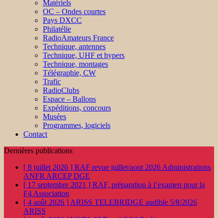
Matériels
OC – Ondes courtes
Pays DXCC
Philatélie
RadioAmateurs France
Technique, antennes
Technique, UHF et hypers
Technique, montages
Télégraphie, CW
Trafic
RadioClubs
Espace – Ballons
Expéditions, concours
Musées
Programmes, logiciels
Contact
Dernières publications
[ 8 juillet 2026 ]
RAF revue juillet/aout 2026
Administrations
ANFR ARCEP DGE
[ 17 septembre 2021 ]
RAF, préparation à l’examen pour la
F4
Association
[ 4 août 2026 ]
ARISS TELEBRIDGE audible 5/8/2026
ARISS