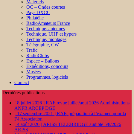
Matériels
OC – Ondes courtes
Pays DXCC
Philatélie
RadioAmateurs France
Technique, antennes
Technique, UHF et hypers
Technique, montages
Télégraphie, CW
Trafic
RadioClubs
Espace – Ballons
Expéditions, concours
Musées
Programmes, logiciels
Contact
Dernières publications
[ 8 juillet 2026 ]
RAF revue juillet/aout 2026
Administrations
ANFR ARCEP DGE
[ 17 septembre 2021 ]
RAF, préparation à l’examen pour la
F4
Association
[ 4 août 2026 ]
ARISS TELEBRIDGE audible 5/8/2026
ARISS