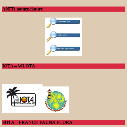
ANFR nomenclature
IOTA – WLOTA
SOTA – FRANCE FAUNA FLORA