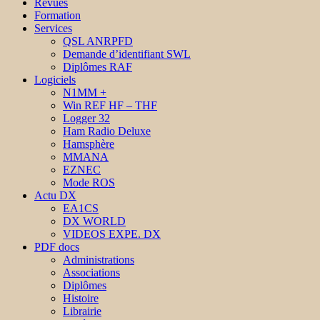
Revues
Formation
Services
QSL ANRPFD
Demande d’identifiant SWL
Diplômes RAF
Logiciels
N1MM +
Win REF HF – THF
Logger 32
Ham Radio Deluxe
Hamsphère
MMANA
EZNEC
Mode ROS
Actu DX
EA1CS
DX WORLD
VIDEOS EXPE. DX
PDF docs
Administrations
Associations
Diplômes
Histoire
Librairie