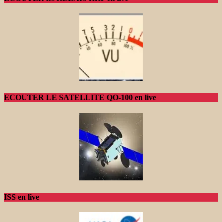
ECOUTER LE SATELLITE QO-100 en live
ISS en live