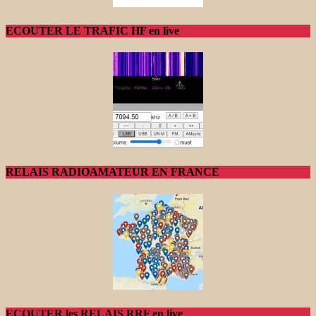
ECOUTER LE TRAFIC HF en live
RELAIS RADIOAMATEUR EN FRANCE
ECOUTER les RELAIS RRF en live