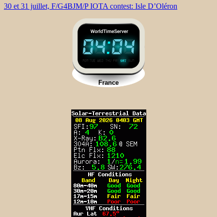
30 et 31 juillet, F/G4BJM/P IOTA contest: Isle D’Oléron