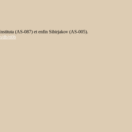
stituta (AS-087) et enfin Sibirjakov (AS-005).
m/db/ri0b