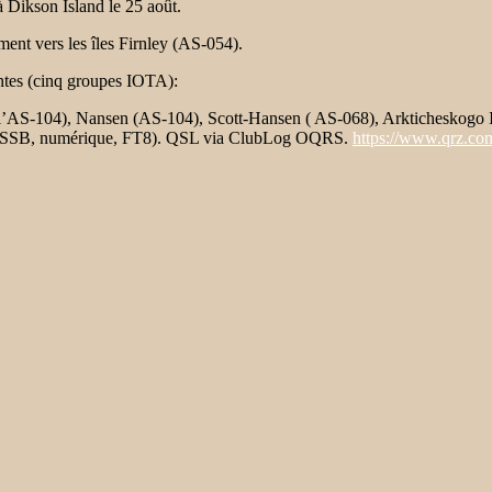
Dikson Island le 25 août.
ment vers les îles Firnley (AS-054).
vantes (cinq groupes IOTA):
’AS-104), Nansen (AS-104), Scott-Hansen ( AS-068), Arkticheskogo In
CW, SSB, numérique, FT8). QSL via ClubLog OQRS.
https://www.qrz.co