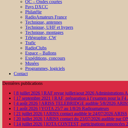
OC – Ondes courtes
Pays DXCC
Philatélie
RadioAmateurs France
Technique, antennes
Technique, UHF et hypers
Technique, montages
Télégraphie, CW
Trafic
RadioClubs
Espace – Ballons
Expéditions, concours
Musées
Programmes, logiciels
Contact
Dernières publications
[ 8 juillet 2026 ]
RAF revue juillet/aout 2026
Administration
[ 17 septembre 2021 ]
RAF, préparation à l’examen pour la F4
[ 4 août 2026 ]
ARISS TELEBRIDGE audible 5/8/2026
ARIS
[ 1 août 2026 ]
YOTA 25/7 au 1/8/26
Radioamateurs
[ 21 juillet 2026 ]
ARISS contact audible le 24/07/2026
ARISS
[ 20 juillet 2026 ]
ARISS contact du 23/07/2026 audible par 
[ 14 juillet 2026 ]
IOTA CONTEST, participations annoncées 