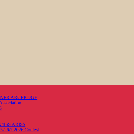
s ANFR ARCEP DGE
Association
S
ON4ISS
ARISS
25-26/7 2026
Contest