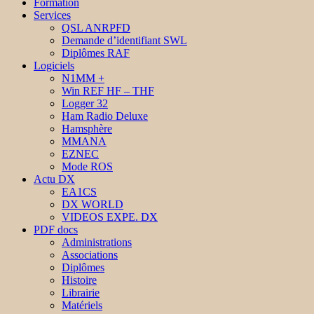
Formation
Services
QSL ANRPFD
Demande d’identifiant SWL
Diplômes RAF
Logiciels
N1MM +
Win REF HF – THF
Logger 32
Ham Radio Deluxe
Hamsphère
MMANA
EZNEC
Mode ROS
Actu DX
EA1CS
DX WORLD
VIDEOS EXPE. DX
PDF docs
Administrations
Associations
Diplômes
Histoire
Librairie
Matériels