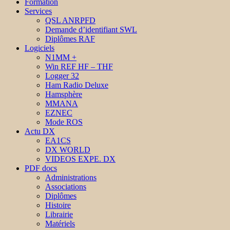
Formation
Services
QSL ANRPFD
Demande d’identifiant SWL
Diplômes RAF
Logiciels
N1MM +
Win REF HF – THF
Logger 32
Ham Radio Deluxe
Hamsphère
MMANA
EZNEC
Mode ROS
Actu DX
EA1CS
DX WORLD
VIDEOS EXPE. DX
PDF docs
Administrations
Associations
Diplômes
Histoire
Librairie
Matériels