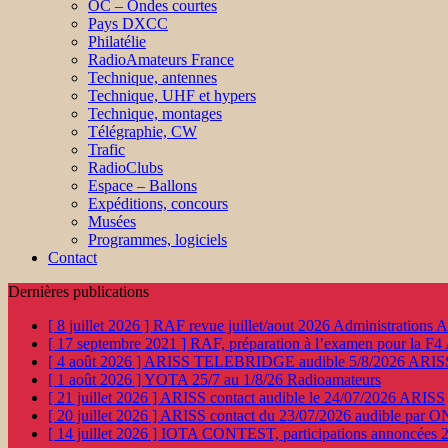
OC – Ondes courtes
Pays DXCC
Philatélie
RadioAmateurs France
Technique, antennes
Technique, UHF et hypers
Technique, montages
Télégraphie, CW
Trafic
RadioClubs
Espace – Ballons
Expéditions, concours
Musées
Programmes, logiciels
Contact
Dernières publications
[ 8 juillet 2026 ]
RAF revue juillet/aout 2026
Administration
[ 17 septembre 2021 ]
RAF, préparation à l’examen pour la F4
[ 4 août 2026 ]
ARISS TELEBRIDGE audible 5/8/2026
ARIS
[ 1 août 2026 ]
YOTA 25/7 au 1/8/26
Radioamateurs
[ 21 juillet 2026 ]
ARISS contact audible le 24/07/2026
ARISS
[ 20 juillet 2026 ]
ARISS contact du 23/07/2026 audible par 
[ 14 juillet 2026 ]
IOTA CONTEST, participations annoncées 