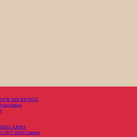
s ANFR ARCEP DGE
Association
S
ON4ISS
ARISS
25-26/7 2026
Contest