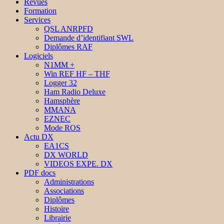
Revues
Formation
Services
QSL ANRPFD
Demande d’identifiant SWL
Diplômes RAF
Logiciels
N1MM +
Win REF HF – THF
Logger 32
Ham Radio Deluxe
Hamsphère
MMANA
EZNEC
Mode ROS
Actu DX
EA1CS
DX WORLD
VIDEOS EXPE. DX
PDF docs
Administrations
Associations
Diplômes
Histoire
Librairie