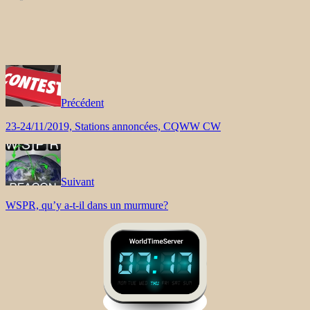
Précédent
23-24/11/2019, Stations annoncées, CQWW CW
Suivant
WSPR, qu’y a-t-il dans un murmure?