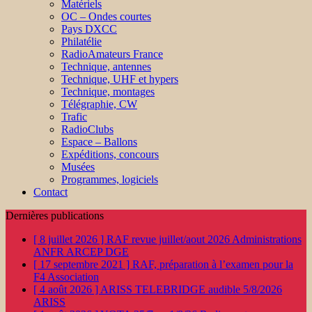
Matériels
OC – Ondes courtes
Pays DXCC
Philatélie
RadioAmateurs France
Technique, antennes
Technique, UHF et hypers
Technique, montages
Télégraphie, CW
Trafic
RadioClubs
Espace – Ballons
Expéditions, concours
Musées
Programmes, logiciels
Contact
Dernières publications
[ 8 juillet 2026 ]
RAF revue juillet/aout 2026
Administrations
ANFR ARCEP DGE
[ 17 septembre 2021 ]
RAF, préparation à l’examen pour la
F4
Association
[ 4 août 2026 ]
ARISS TELEBRIDGE audible 5/8/2026
ARISS