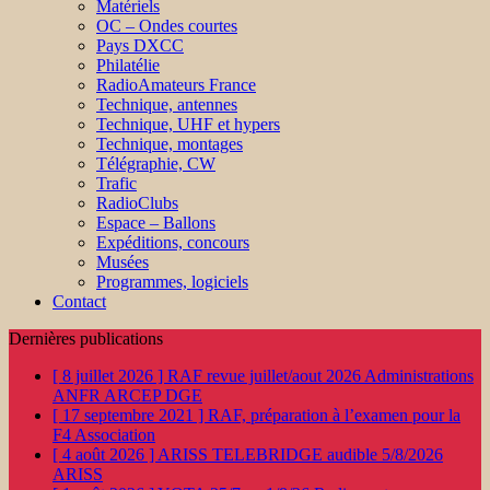
Matériels
OC – Ondes courtes
Pays DXCC
Philatélie
RadioAmateurs France
Technique, antennes
Technique, UHF et hypers
Technique, montages
Télégraphie, CW
Trafic
RadioClubs
Espace – Ballons
Expéditions, concours
Musées
Programmes, logiciels
Contact
Dernières publications
[ 8 juillet 2026 ]
RAF revue juillet/aout 2026
Administrations
ANFR ARCEP DGE
[ 17 septembre 2021 ]
RAF, préparation à l’examen pour la
F4
Association
[ 4 août 2026 ]
ARISS TELEBRIDGE audible 5/8/2026
ARISS