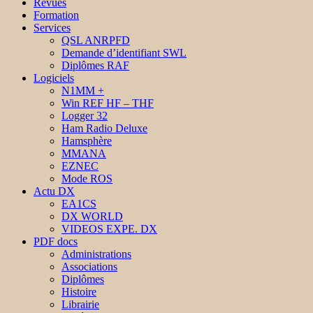
Revues
Formation
Services
QSL ANRPFD
Demande d’identifiant SWL
Diplômes RAF
Logiciels
N1MM +
Win REF HF – THF
Logger 32
Ham Radio Deluxe
Hamsphère
MMANA
EZNEC
Mode ROS
Actu DX
EA1CS
DX WORLD
VIDEOS EXPE. DX
PDF docs
Administrations
Associations
Diplômes
Histoire
Librairie