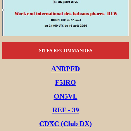
SITES RECOMMANDES
ANRPFD
F5IRO
ON5VL
REF - 39
CDXC (Club DX)