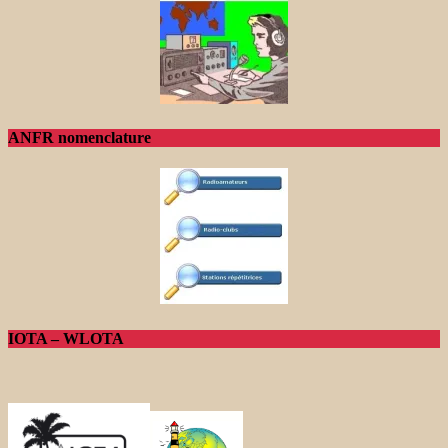
ANFR nomenclature
IOTA – WLOTA