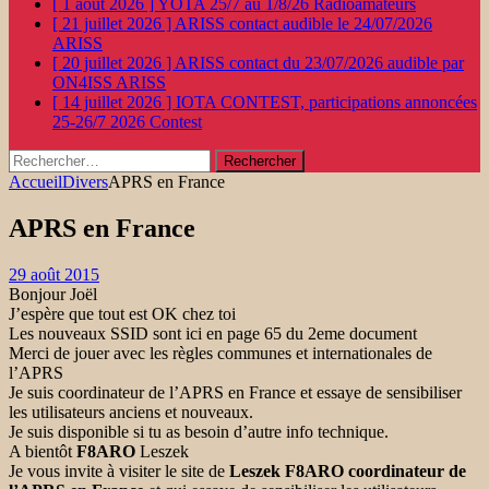
[ 1 août 2026 ]
YOTA 25/7 au 1/8/26
Radioamateurs
[ 21 juillet 2026 ]
ARISS contact audible le 24/07/2026
ARISS
[ 20 juillet 2026 ]
ARISS contact du 23/07/2026 audible par
ON4ISS
ARISS
[ 14 juillet 2026 ]
IOTA CONTEST, participations annoncées
25-26/7 2026
Contest
Rechercher :
Accueil
Divers
APRS en France
APRS en France
29 août 2015
Bonjour Joël
J’espère que tout est OK chez toi
Les nouveaux SSID sont ici en page 65 du 2eme document
Merci de jouer avec les règles communes et internationales de
l’APRS
Je suis coordinateur de l’APRS en France et essaye de sensibiliser
les utilisateurs anciens et nouveaux.
Je suis disponible si tu as besoin d’autre info technique.
A bientôt
F8ARO
Leszek
Je vous invite à visiter le site de
Leszek
F8ARO
coordinateur de