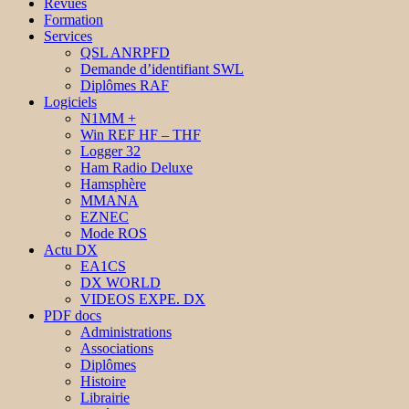
Revues
Formation
Services
QSL ANRPFD
Demande d’identifiant SWL
Diplômes RAF
Logiciels
N1MM +
Win REF HF – THF
Logger 32
Ham Radio Deluxe
Hamsphère
MMANA
EZNEC
Mode ROS
Actu DX
EA1CS
DX WORLD
VIDEOS EXPE. DX
PDF docs
Administrations
Associations
Diplômes
Histoire
Librairie