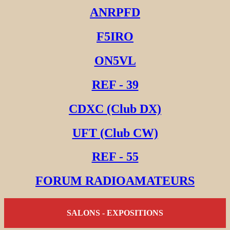
ANRPFD
F5IRO
ON5VL
REF - 39
CDXC (Club DX)
UFT (Club CW)
REF - 55
FORUM RADIOAMATEURS
SALONS - EXPOSITIONS