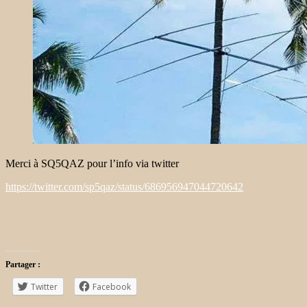
Merci à SQ5QAZ pour l’info via twitter
https://twitter.com/sp5qaz/status/686956947044720642
Partager :
Twitter
Facebook