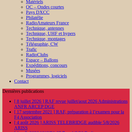
Matériels
OC – Ondes courtes
Pays DXCC
Philatélie
RadioAmateurs France
Technique, antennes
Technique, UHF et hypers
Technique, montages
Télégraphie, CW
Trafic
RadioClubs
Espace – Ballons
Expéditions, concours
Musées
Programmes, logiciels
Contact
Dernières publications
[ 8 juillet 2026 ]
RAF revue juillet/aout 2026
Administrations
ANFR ARCEP DGE
[ 17 septembre 2021 ]
RAF, préparation à l’examen pour la
F4
Association
[ 4 août 2026 ]
ARISS TELEBRIDGE audible 5/8/2026
ARISS