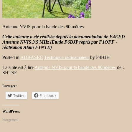
Antenne NVIS pour la bande des 80 mètres
Cette antenne a été réalisée depuis la documentation de F4EED
Antenne NVIS 3.5 MHz (Etude F6BJP repris par F1OFF -
réalisation Alain F1NTE)
Posted in
ADRASEC
Technique radioamateur
by
F4HJH
La suite est à lire
Antenne NVIS pour la bande des 80 mètres
de :
SHTSF
Partager :
Twitter
Facebook
WordPress:
chargement…