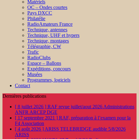
Matériels
OC – Ondes courtes
Pays DXCC
Philatélie
RadioAmateurs France
Technique, antennes
Technique, UHF et hypers
Technique, montages
Télégraphie, CW
Trafic
RadioClubs
Espace – Ballons
Expéditions, concours
Musées
Programmes, logiciels
Contact
Dernières publications
[ 8 juillet 2026 ]
RAF revue juillet/aout 2026
Administrations
ANFR ARCEP DGE
[ 17 septembre 2021 ]
RAF, préparation à l’examen pour la
F4
Association
[ 4 août 2026 ]
ARISS TELEBRIDGE audible 5/8/2026
ARISS