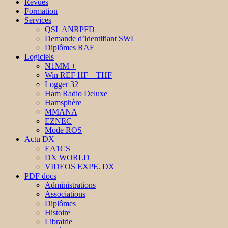
Revues
Formation
Services
QSL ANRPFD
Demande d’identifiant SWL
Diplômes RAF
Logiciels
N1MM +
Win REF HF – THF
Logger 32
Ham Radio Deluxe
Hamsphère
MMANA
EZNEC
Mode ROS
Actu DX
EA1CS
DX WORLD
VIDEOS EXPE. DX
PDF docs
Administrations
Associations
Diplômes
Histoire
Librairie