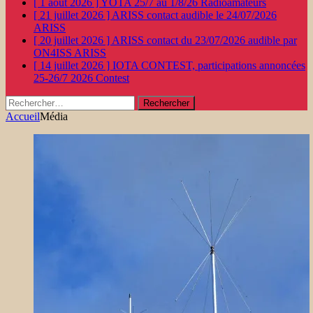
[ 1 août 2026 ]
YOTA 25/7 au 1/8/26
Radioamateurs
[ 21 juillet 2026 ]
ARISS contact audible le 24/07/2026
ARISS
[ 20 juillet 2026 ]
ARISS contact du 23/07/2026 audible par
ON4ISS
ARISS
[ 14 juillet 2026 ]
IOTA CONTEST, participations annoncées
25-26/7 2026
Contest
Rechercher :
Accueil
Média