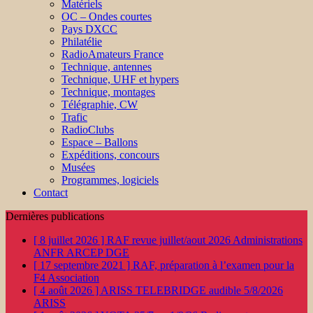
Matériels
OC – Ondes courtes
Pays DXCC
Philatélie
RadioAmateurs France
Technique, antennes
Technique, UHF et hypers
Technique, montages
Télégraphie, CW
Trafic
RadioClubs
Espace – Ballons
Expéditions, concours
Musées
Programmes, logiciels
Contact
Dernières publications
[ 8 juillet 2026 ]
RAF revue juillet/aout 2026
Administrations
ANFR ARCEP DGE
[ 17 septembre 2021 ]
RAF, préparation à l’examen pour la
F4
Association
[ 4 août 2026 ]
ARISS TELEBRIDGE audible 5/8/2026
ARISS