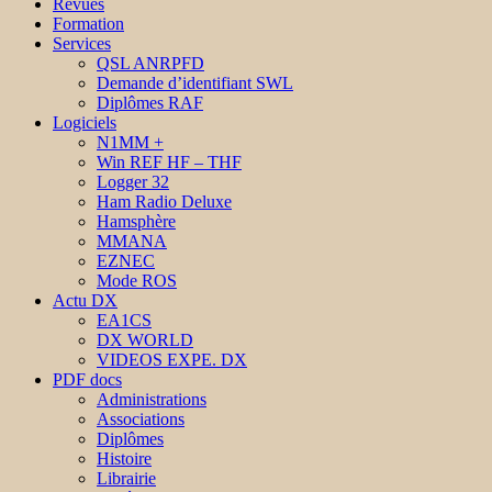
Revues
Formation
Services
QSL ANRPFD
Demande d’identifiant SWL
Diplômes RAF
Logiciels
N1MM +
Win REF HF – THF
Logger 32
Ham Radio Deluxe
Hamsphère
MMANA
EZNEC
Mode ROS
Actu DX
EA1CS
DX WORLD
VIDEOS EXPE. DX
PDF docs
Administrations
Associations
Diplômes
Histoire
Librairie