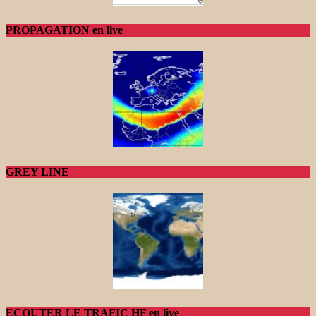
PROPAGATION en live
GREY LINE
ECOUTER LE TRAFIC HF en live