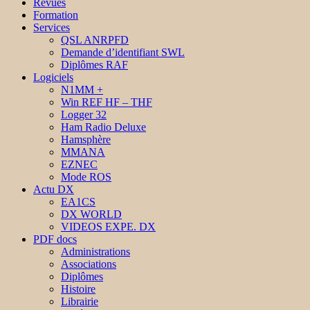
Revues
Formation
Services
QSL ANRPFD
Demande d’identifiant SWL
Diplômes RAF
Logiciels
N1MM +
Win REF HF – THF
Logger 32
Ham Radio Deluxe
Hamsphère
MMANA
EZNEC
Mode ROS
Actu DX
EA1CS
DX WORLD
VIDEOS EXPE. DX
PDF docs
Administrations
Associations
Diplômes
Histoire
Librairie