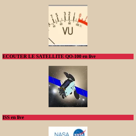
ECOUTER LE SATELLITE QO-100 en live
ISS en live