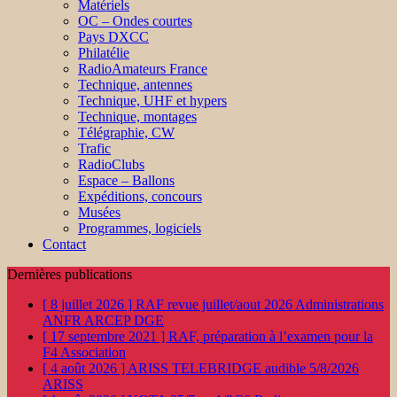
Matériels
OC – Ondes courtes
Pays DXCC
Philatélie
RadioAmateurs France
Technique, antennes
Technique, UHF et hypers
Technique, montages
Télégraphie, CW
Trafic
RadioClubs
Espace – Ballons
Expéditions, concours
Musées
Programmes, logiciels
Contact
Dernières publications
[ 8 juillet 2026 ]
RAF revue juillet/aout 2026
Administrations
ANFR ARCEP DGE
[ 17 septembre 2021 ]
RAF, préparation à l’examen pour la
F4
Association
[ 4 août 2026 ]
ARISS TELEBRIDGE audible 5/8/2026
ARISS