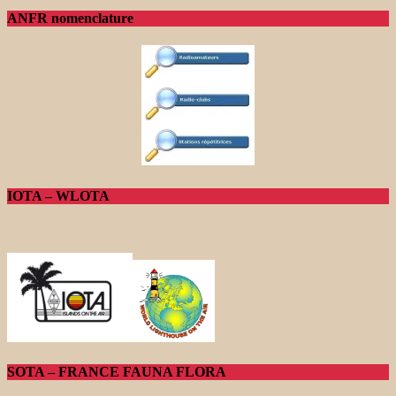
ANFR nomenclature
IOTA – WLOTA
SOTA – FRANCE FAUNA FLORA