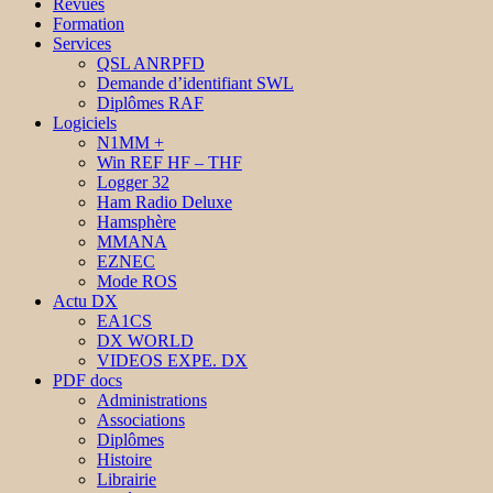
Revues
Formation
Services
QSL ANRPFD
Demande d’identifiant SWL
Diplômes RAF
Logiciels
N1MM +
Win REF HF – THF
Logger 32
Ham Radio Deluxe
Hamsphère
MMANA
EZNEC
Mode ROS
Actu DX
EA1CS
DX WORLD
VIDEOS EXPE. DX
PDF docs
Administrations
Associations
Diplômes
Histoire
Librairie