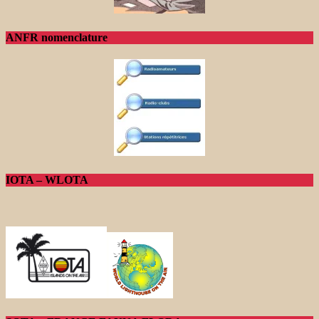
ANFR nomenclature
IOTA – WLOTA