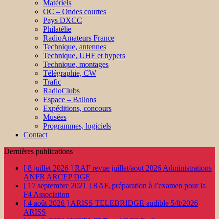
Matériels
OC – Ondes courtes
Pays DXCC
Philatélie
RadioAmateurs France
Technique, antennes
Technique, UHF et hypers
Technique, montages
Télégraphie, CW
Trafic
RadioClubs
Espace – Ballons
Expéditions, concours
Musées
Programmes, logiciels
Contact
Dernières publications
[ 8 juillet 2026 ]
RAF revue juillet/aout 2026
Administrations
ANFR ARCEP DGE
[ 17 septembre 2021 ]
RAF, préparation à l’examen pour la
F4
Association
[ 4 août 2026 ]
ARISS TELEBRIDGE audible 5/8/2026
ARISS