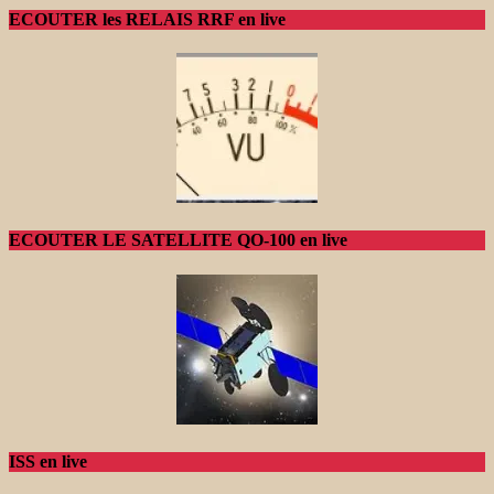
ECOUTER les RELAIS RRF en live
ECOUTER LE SATELLITE QO-100 en live
ISS en live