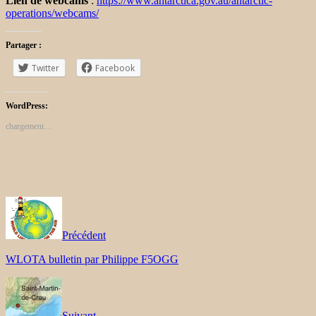
Lien de webcams
:
https://www.antarctica.gov.au/antarctic-
operations/webcams/
Partager :
Twitter
Facebook
WordPress:
chargement…
Précédent
WLOTA bulletin par Philippe F5OGG
Suivant