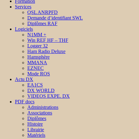
Formation
Services
QSL ANRPFD
Demande d’identifiant SWL
Diplômes RAF
Logiciels
N1MM +
Win REF HF – THF
Logger 32
Ham Radio Deluxe
Hamsphère
MMANA
EZNEC
Mode ROS
Actu DX
EA1CS
DX WORLD
VIDEOS EXPE. DX
PDF docs
Administrations
Associations
Diplômes
Histoire
Librairie
Matériels