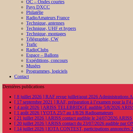
OC – Ondes courtes
Pays DXCC
Philatélie
RadioAmateurs France
Technique, antennes
Technique, UHF et hypers
Technique, montages
Télégraphie, CW
Trafic
RadioClubs
Espace – Ballons
Expéditions, concours
Musées
Programmes, logiciels
Contact
Dernières publications
[ 8 juillet 2026 ]
RAF revue juillet/aout 2026
Administration
[ 17 septembre 2021 ]
RAF, préparation à l’examen pour la F4
[ 4 août 2026 ]
ARISS TELEBRIDGE audible 5/8/2026
ARIS
[ 1 août 2026 ]
YOTA 25/7 au 1/8/26
Radioamateurs
[ 21 juillet 2026 ]
ARISS contact audible le 24/07/2026
ARISS
[ 20 juillet 2026 ]
ARISS contact du 23/07/2026 audible par 
[ 14 juillet 2026 ]
IOTA CONTEST, participations annoncées 