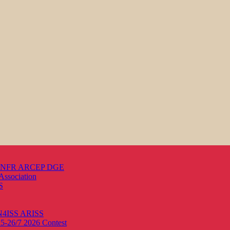
s ANFR ARCEP DGE
Association
S
ON4ISS
ARISS
25-26/7 2026
Contest