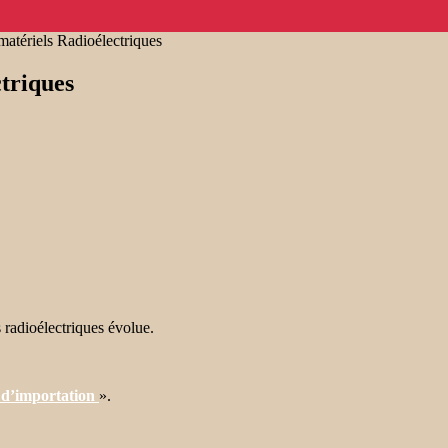
atériels Radioélectriques
triques
radioélectriques évolue.
 d’importation
».