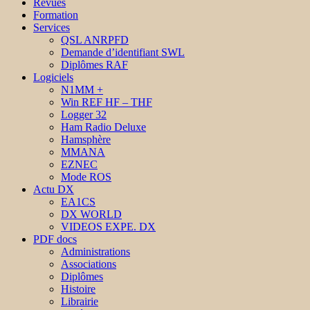
Revues
Formation
Services
QSL ANRPFD
Demande d’identifiant SWL
Diplômes RAF
Logiciels
N1MM +
Win REF HF – THF
Logger 32
Ham Radio Deluxe
Hamsphère
MMANA
EZNEC
Mode ROS
Actu DX
EA1CS
DX WORLD
VIDEOS EXPE. DX
PDF docs
Administrations
Associations
Diplômes
Histoire
Librairie