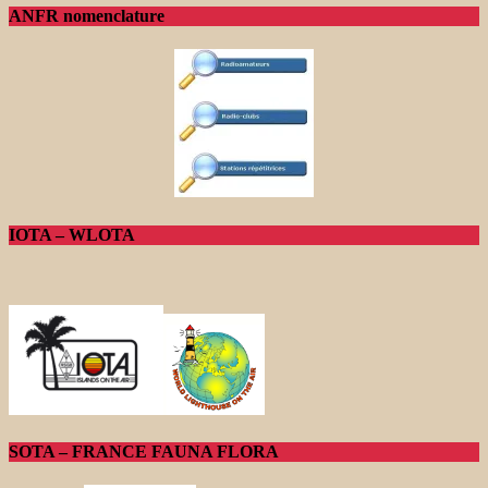
ANFR nomenclature
IOTA – WLOTA
SOTA – FRANCE FAUNA FLORA