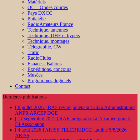
Matériels
OC – Ondes courtes
Pays DXCC
Philatélie
RadioAmateurs France
Technique, antennes
Technique, UHF et hypers
Technique, montages
Télégraphie, CW
Trafic
RadioClubs
Espace – Ballons
Expéditions, concours
Musées
Programmes, logiciels
Contact
Dernières publications
[ 8 juillet 2026 ]
RAF revue juillet/aout 2026
Administrations
ANFR ARCEP DGE
[ 17 septembre 2021 ]
RAF, préparation à l’examen pour la
F4
Association
[ 4 août 2026 ]
ARISS TELEBRIDGE audible 5/8/2026
ARISS