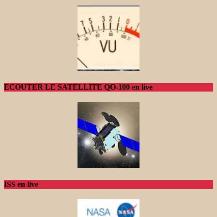
ECOUTER LE SATELLITE QO-100 en live
ISS en live