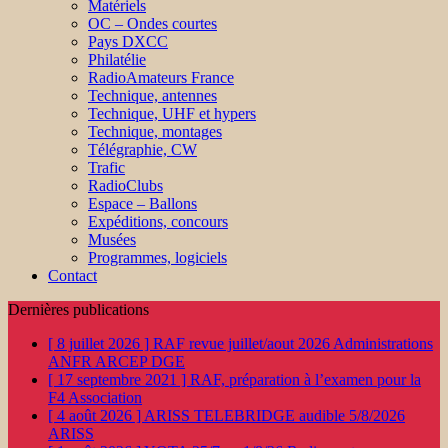
Matériels
OC – Ondes courtes
Pays DXCC
Philatélie
RadioAmateurs France
Technique, antennes
Technique, UHF et hypers
Technique, montages
Télégraphie, CW
Trafic
RadioClubs
Espace – Ballons
Expéditions, concours
Musées
Programmes, logiciels
Contact
Dernières publications
[ 8 juillet 2026 ]
RAF revue juillet/aout 2026
Administrations
ANFR ARCEP DGE
[ 17 septembre 2021 ]
RAF, préparation à l’examen pour la
F4
Association
[ 4 août 2026 ]
ARISS TELEBRIDGE audible 5/8/2026
ARISS