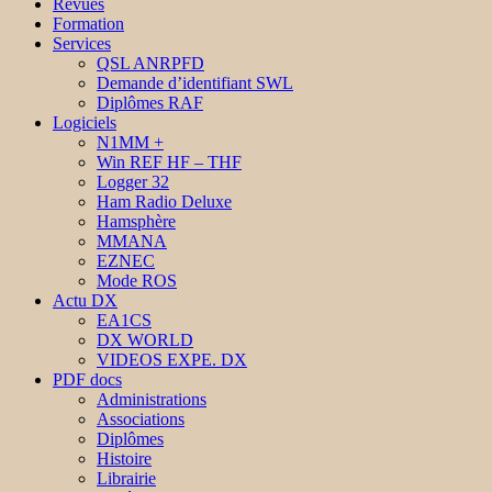
Revues
Formation
Services
QSL ANRPFD
Demande d’identifiant SWL
Diplômes RAF
Logiciels
N1MM +
Win REF HF – THF
Logger 32
Ham Radio Deluxe
Hamsphère
MMANA
EZNEC
Mode ROS
Actu DX
EA1CS
DX WORLD
VIDEOS EXPE. DX
PDF docs
Administrations
Associations
Diplômes
Histoire
Librairie