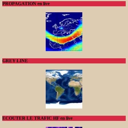
PROPAGATION en live
GREY LINE
ECOUTER LE TRAFIC HF en live