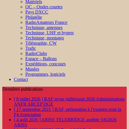
Matériels
OC – Ondes courtes
Pays DXCC
Philatélie
RadioAmateurs France
Technique, antennes
Technique, UHF et hypers
Technique, montages
Télégraphie, CW
Trafic
RadioClubs
Espace – Ballons
Expéditions, concours
Musées
Programmes, logiciels
Contact
Dernières publications
[ 8 juillet 2026 ]
RAF revue juillet/aout 2026
Administrations
ANFR ARCEP DGE
[ 17 septembre 2021 ]
RAF, préparation à l’examen pour la
F4
Association
[ 4 août 2026 ]
ARISS TELEBRIDGE audible 5/8/2026
ARISS