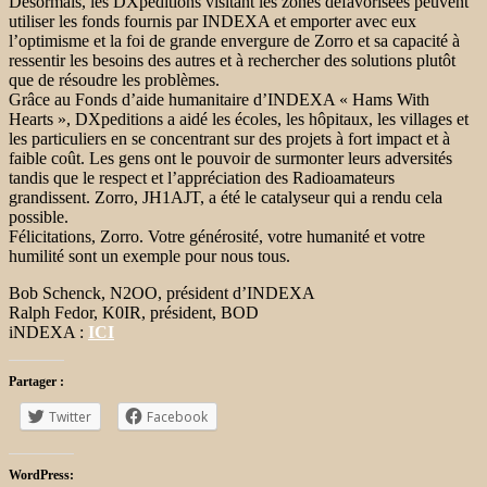
Désormais, les DXpeditions visitant les zones défavorisées peuvent
utiliser les fonds fournis par INDEXA et emporter avec eux
l’optimisme et la foi de grande envergure de Zorro et sa capacité à
ressentir les besoins des autres et à rechercher des solutions plutôt
que de résoudre les problèmes.
Grâce au Fonds d’aide humanitaire d’INDEXA « Hams With
Hearts », DXpeditions a aidé les écoles, les hôpitaux, les villages et
les particuliers en se concentrant sur des projets à fort impact et à
faible coût. Les gens ont le pouvoir de surmonter leurs adversités
tandis que le respect et l’appréciation des Radioamateurs
grandissent. Zorro, JH1AJT, a été le catalyseur qui a rendu cela
possible.
Félicitations, Zorro. Votre générosité, votre humanité et votre
humilité sont un exemple pour nous tous.
Bob Schenck, N2OO, président d’INDEXA
Ralph Fedor, K0IR, président, BOD
iNDEXA :
ICI
Partager :
Twitter
Facebook
WordPress: