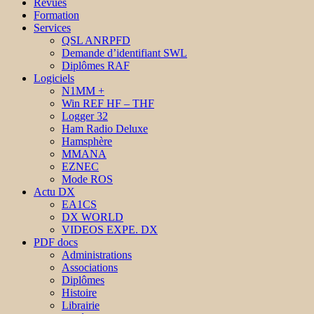
Revues
Formation
Services
QSL ANRPFD
Demande d’identifiant SWL
Diplômes RAF
Logiciels
N1MM +
Win REF HF – THF
Logger 32
Ham Radio Deluxe
Hamsphère
MMANA
EZNEC
Mode ROS
Actu DX
EA1CS
DX WORLD
VIDEOS EXPE. DX
PDF docs
Administrations
Associations
Diplômes
Histoire
Librairie