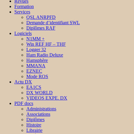
Revues
Formation
Services
QSL ANRPFD
Demande d’identifiant SWL
Diplômes RAF
Logiciels
N1MM +
Win REF HF – THF
Logger 32
Ham Radio Deluxe
Hamsphère
MMANA
EZNEC
Mode ROS
Actu DX
EA1CS
DX WORLD
VIDEOS EXPE. DX
PDF docs
Administrations
Associations
Diplômes
Histoire
Librairie