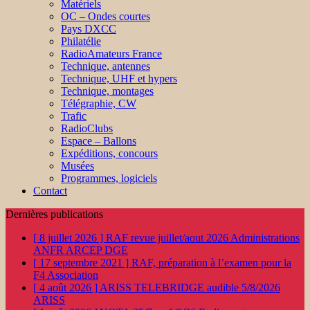
Matériels
OC – Ondes courtes
Pays DXCC
Philatélie
RadioAmateurs France
Technique, antennes
Technique, UHF et hypers
Technique, montages
Télégraphie, CW
Trafic
RadioClubs
Espace – Ballons
Expéditions, concours
Musées
Programmes, logiciels
Contact
Dernières publications
[ 8 juillet 2026 ]
RAF revue juillet/aout 2026
Administrations
ANFR ARCEP DGE
[ 17 septembre 2021 ]
RAF, préparation à l’examen pour la
F4
Association
[ 4 août 2026 ]
ARISS TELEBRIDGE audible 5/8/2026
ARISS