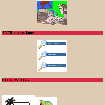
ANFR nomenclature
IOTA – WLOTA