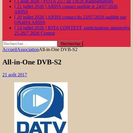
[ 1 août 2026 ]
YOTA 25/7 au 1/8/26
Radioamateurs
[ 21 juillet 2026 ]
ARISS contact audible le 24/07/2026
ARISS
[ 20 juillet 2026 ]
ARISS contact du 23/07/2026 audible par
ON4ISS
ARISS
[ 14 juillet 2026 ]
IOTA CONTEST, participations annoncées
25-26/7 2026
Contest
Rechercher :
Accueil
Association
All-in-One DVB-S2
All-in-One DVB-S2
21 août 2017