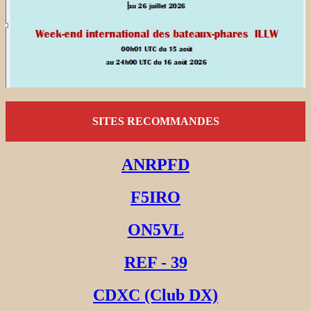
SITES RECOMMANDES
ANRPFD
F5IRO
ON5VL
REF - 39
CDXC (Club DX)