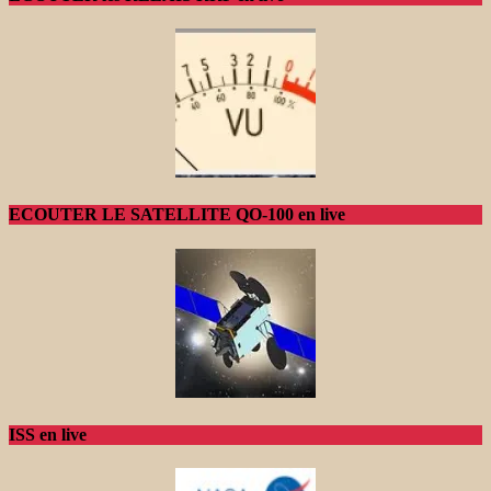
ECOUTER LE SATELLITE QO-100 en live
ISS en live