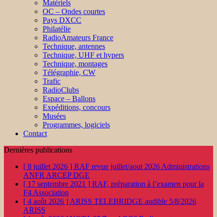
Matériels
OC – Ondes courtes
Pays DXCC
Philatélie
RadioAmateurs France
Technique, antennes
Technique, UHF et hypers
Technique, montages
Télégraphie, CW
Trafic
RadioClubs
Espace – Ballons
Expéditions, concours
Musées
Programmes, logiciels
Contact
Dernières publications
[ 8 juillet 2026 ]
RAF revue juillet/aout 2026
Administrations
ANFR ARCEP DGE
[ 17 septembre 2021 ]
RAF, préparation à l’examen pour la
F4
Association
[ 4 août 2026 ]
ARISS TELEBRIDGE audible 5/8/2026
ARISS