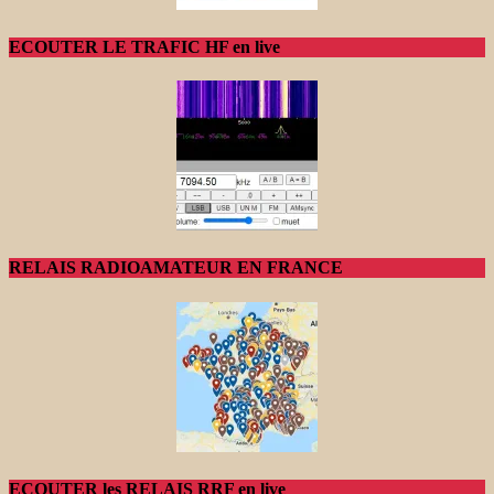
ECOUTER LE TRAFIC HF en live
RELAIS RADIOAMATEUR EN FRANCE
ECOUTER les RELAIS RRF en live