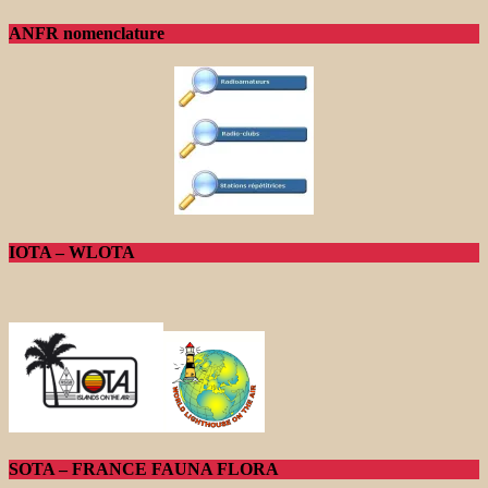
ANFR nomenclature
IOTA – WLOTA
SOTA – FRANCE FAUNA FLORA