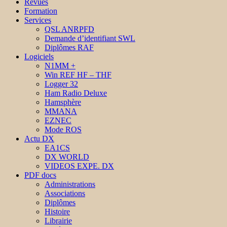
Revues
Formation
Services
QSL ANRPFD
Demande d’identifiant SWL
Diplômes RAF
Logiciels
N1MM +
Win REF HF – THF
Logger 32
Ham Radio Deluxe
Hamsphère
MMANA
EZNEC
Mode ROS
Actu DX
EA1CS
DX WORLD
VIDEOS EXPE. DX
PDF docs
Administrations
Associations
Diplômes
Histoire
Librairie