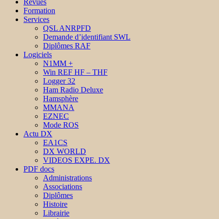
Revues
Formation
Services
QSL ANRPFD
Demande d’identifiant SWL
Diplômes RAF
Logiciels
N1MM +
Win REF HF – THF
Logger 32
Ham Radio Deluxe
Hamsphère
MMANA
EZNEC
Mode ROS
Actu DX
EA1CS
DX WORLD
VIDEOS EXPE. DX
PDF docs
Administrations
Associations
Diplômes
Histoire
Librairie