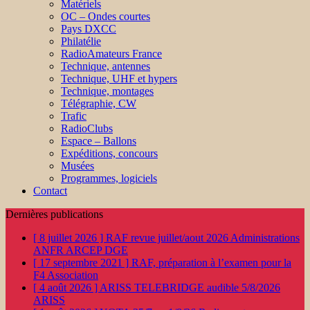
Matériels
OC – Ondes courtes
Pays DXCC
Philatélie
RadioAmateurs France
Technique, antennes
Technique, UHF et hypers
Technique, montages
Télégraphie, CW
Trafic
RadioClubs
Espace – Ballons
Expéditions, concours
Musées
Programmes, logiciels
Contact
Dernières publications
[ 8 juillet 2026 ]
RAF revue juillet/aout 2026
Administrations
ANFR ARCEP DGE
[ 17 septembre 2021 ]
RAF, préparation à l’examen pour la
F4
Association
[ 4 août 2026 ]
ARISS TELEBRIDGE audible 5/8/2026
ARISS