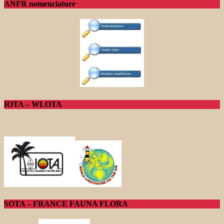
ANFR nomenclature
IOTA – WLOTA
SOTA – FRANCE FAUNA FLORA