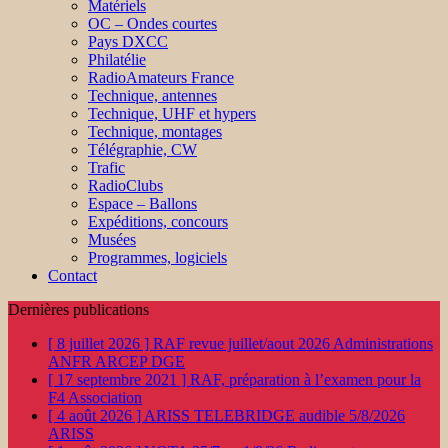
Matériels
OC – Ondes courtes
Pays DXCC
Philatélie
RadioAmateurs France
Technique, antennes
Technique, UHF et hypers
Technique, montages
Télégraphie, CW
Trafic
RadioClubs
Espace – Ballons
Expéditions, concours
Musées
Programmes, logiciels
Contact
Dernières publications
[ 8 juillet 2026 ]
RAF revue juillet/aout 2026
Administrations
ANFR ARCEP DGE
[ 17 septembre 2021 ]
RAF, préparation à l’examen pour la
F4
Association
[ 4 août 2026 ]
ARISS TELEBRIDGE audible 5/8/2026
ARISS