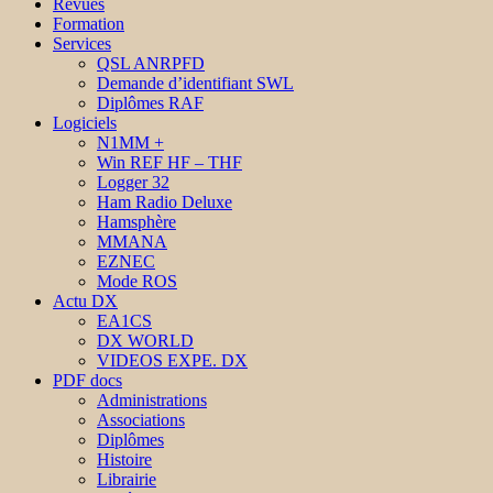
Revues
Formation
Services
QSL ANRPFD
Demande d’identifiant SWL
Diplômes RAF
Logiciels
N1MM +
Win REF HF – THF
Logger 32
Ham Radio Deluxe
Hamsphère
MMANA
EZNEC
Mode ROS
Actu DX
EA1CS
DX WORLD
VIDEOS EXPE. DX
PDF docs
Administrations
Associations
Diplômes
Histoire
Librairie