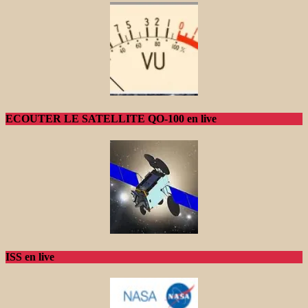
ECOUTER LE SATELLITE QO-100 en live
ISS en live