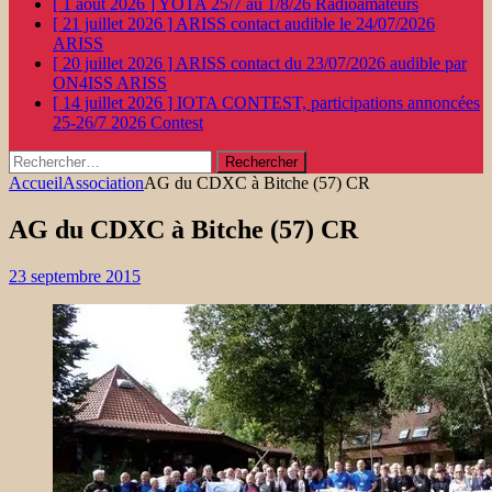
[ 1 août 2026 ]
YOTA 25/7 au 1/8/26
Radioamateurs
[ 21 juillet 2026 ]
ARISS contact audible le 24/07/2026
ARISS
[ 20 juillet 2026 ]
ARISS contact du 23/07/2026 audible par
ON4ISS
ARISS
[ 14 juillet 2026 ]
IOTA CONTEST, participations annoncées
25-26/7 2026
Contest
Rechercher :
Accueil
Association
AG du CDXC à Bitche (57) CR
AG du CDXC à Bitche (57) CR
23 septembre 2015